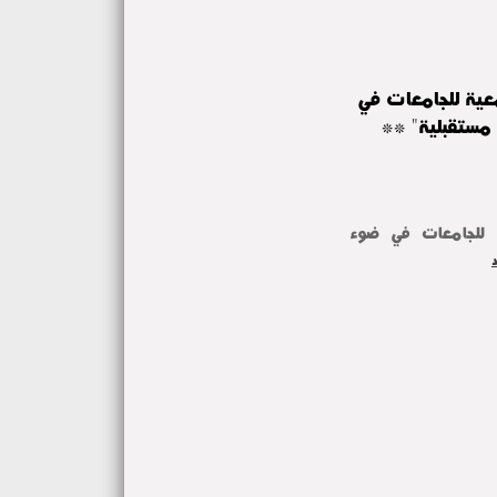
عية للجامعات في
 مستقبلية" **
** آداب المنوفية تشارك في "مؤتمر المسؤولية المجتمعية للجامعات في ضوء 
د