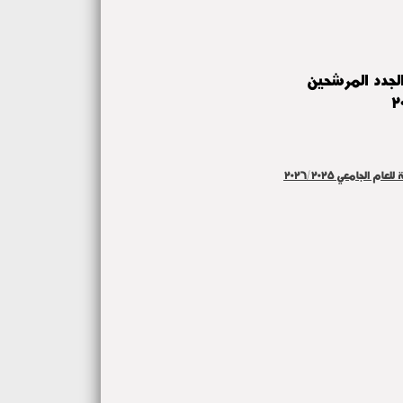
لجدد المرشحين
لجامعي ٢٠٢٦/٢٠٢٥