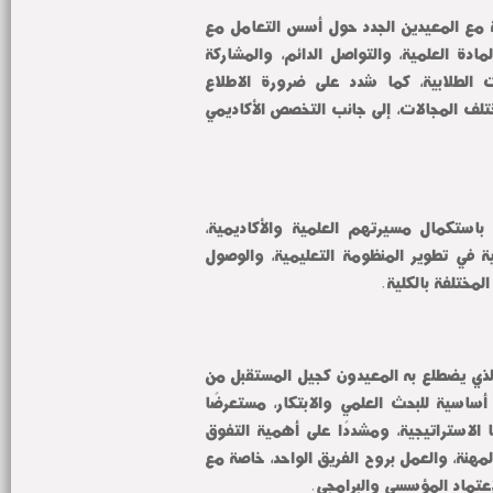
وخلال اللقاء، تحدث عميد الكلية مع المعيدين الجدد حول أسس التعامل مع 
الطلاب، مؤكدًا أهمية تبسيط المادة العلمية، والتواصل الدائم، والمشاركة 
الفعالة في الأنشطة والفعاليات الطلابية، كما شدد على ضرورة الاطلاع 
المستمر على المستجدات في مختلف المجالات، إلى جانب التخصص الأكاديمي 
وطالب زيدان، المعيدين الجدد، باستكمال مسيرتهم العلمية والأكاديمية، 
تحقيقًا لرؤية واستراتيجية الكلية في تطوير المنظومة التعليمية، والوصول 
المختلفة بالكلية.
وأكد عميد الكلية الدور الحيوي الذي يضطلع به المعيدون كجيل المستقبل من 
أعضاء هيئة التدريس، و ركيزة أساسية للبحث العلمي والابتكار، مستعرضًا 
رؤية الكلية ورسالتها وأهدافها الاستراتيجية، ومشددًا على أهمية التفوق 
الأكاديمي، والالتزام بأخلاقيات المهنة، والعمل بروح الفريق الواحد، خاصة مع 
لإعتماد المؤسسي والبرامجي.