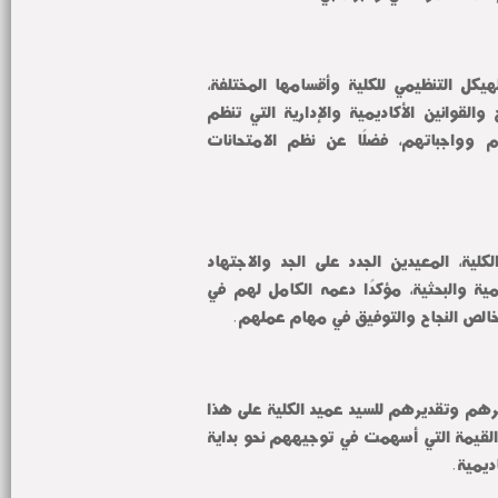
وتضمن اللقاء تقديمًا موجزًا للهيكل التنظيمي للكلية وأقسامها المختلفة، 
بالإضافة إلى شرح مبسط للوائح والقوانين الأكاديمية والإدارية التي تنظم 
عمل المعيدين، وبيان حقوقهم وواجباتهم، فضلًا عن نظم الامتحانات 
وفي ختام اللقاء، حثّ عميد الكلية، المعيدين الجدد على الجد والاجتهاد 
والمثابرة في مسيرتهم الأكاديمية والبحثية، مؤكدًا دعمه الكامل لهم في 
خالص النجاح والتوفيق في مهام عملهم.
وقد عبر المعيدون الجدد عن شكرهم وتقديرهم للسيد عميد الكلية على هذا 
الاستقبال الحافل، والمعلومات القيمة التي أسهمت في توجيههم نحو بداية 
ديمية.