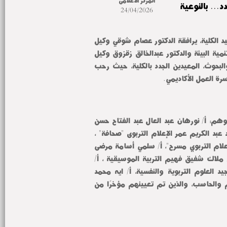
المركز الاعلامى
... بالنوعية
24/04/2026
استقبل الدكتور محمد زيدان عميد الكلية، يرافقة الدكتور عصام شوقي وكيل 
الكلية لشئون خدمة المجتمع وتنمية البيئة والدكتور عبدالخالق زقزوق وكيل 
الكلية لشئون الدراسات العليا والبحوث، المعيدين الجدد بالكلية، حيث رحب 
ة العمل الأكاديمي.
وشملت قائمة المعيدين الجدد وهم: أ/ نورهان عبد العال عبد الفتاح حسن 
الاقتصاد المنزلى، أ/ هانم محمد عبد الكريم عمر الإعلام التربوى "صحافة" ، 
وا/رحمة زكريا محمد الغزالي الاعلام التربوي مسرح"، أ/ سلمي أسامة مرضى 
يل ملاك شفيق فهيم التربية الموسيقية ، أ/
سمية طارق اسماعيل عبد المجيد العلوم التربوية والنفسية، أ/ ايه محمد 
السيد هويدي تكنولوجيا التعليم والحاسب، والذين تم تعيينهم مؤخرًا من 