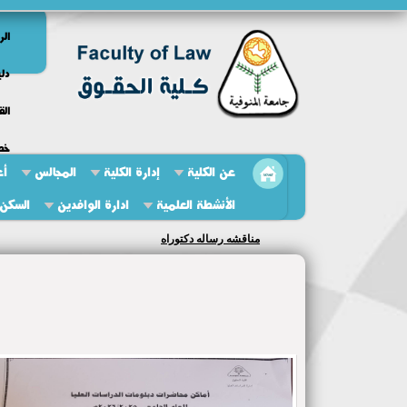
الر
دلي
الق
خط
عن الكلية
إدارة الكلية
المجالس
أع
الأنشطة العلمية
ادارة الوافدين
السكن 
مناقشه رساله دكتوراه