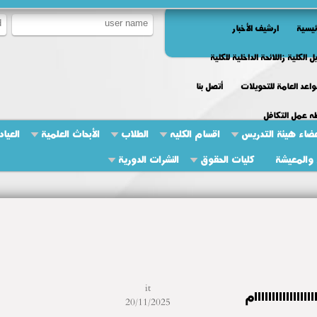
ئيسية
ارشيف الأخبار
ل الكلية زاللائحة الداخلية للكلية
واعد العامة للتحويلات
أتصل بنا
ه عمل التكافل
ضاء هيئة التدريس
اقسام الكليه
الطلاب
الأبحاث العلمية
العياد
والمعيشة
كليات الحقوق
النشرات الدورية
it
اااااااااااااااام
20/11/2025