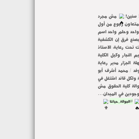
مش مجرد
 متعاون رجوع من أول
واحد وحلم واحد اسم
بيصنع فرق إن الكشفية
 تحت رعاية: الاستاذ
م النجار وكيل الكلية
ة الجزار مدير رعاية
وفد / محمد أشرف أبو
 ولكل قائد اشتغل في
الة كلية الحقوق مش
جودين في الميدان…
#الجوالة_حياتنا