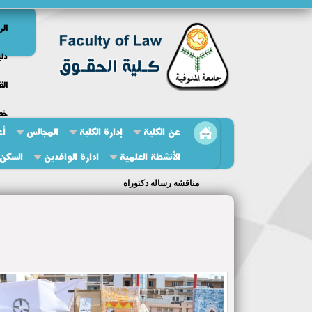
الر
دلي
الق
خط
عن الكلية
إدارة الكلية
المجالس
أع
الأنشطة العلمية
ادارة الوافدين
السكن 
مناقشه رساله دكتوراه