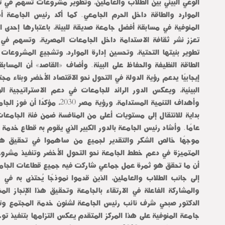
الوعي البيئي بين الطلاب والعاملين، وتطوير مشروعات تسهم في 
الموارد والطاقة داخل الحرم الجامعي. كما أكد رئيس الجامعة 
المنوفية في مسابقة أفضل جامعة صديقة للبيئة، باعتبارها إحدى ال
تعزز نشر ثقافة الاستدامة داخل الجامعات المصرية، وتسهم في 
تطوير بنيتها التحتية، وتحسين إدارة الموارد، وتشجيع المشروعات 
الطاقة النظيفة والحفاظ على البيئة. وأضاف «القاصد» أن المسابقة 
إيجابيًا يدعم رؤية الدولة في التحول نحو الاقتصاد الأخضر وبناء مجتم
البيئية، ويعكس الدور الرائد للجامعات في دعم الاستراتيجية الو
وأهداف التنمية المستدامة، ورؤية مصر 2030
بداية للانتقال إلى مستويات أعلى من المنافسة ضمن فئة الجامعا
عامًا. وأشاد رئيس الجامعة بالدور الكبير الذي يقوم به قطاع خدمة ا
موجهًا خالص الشكر والتقدير لجميع من ساهموا في تحقيق هذ
المتميزة في دعم خطط الجامعة نحو التحول الأخضر وتنفيذ مشروعا
أن ما تحقق هو ثمرة عمل جماعي شاركت فيه جميع قطاعات الجامعة 
إلى جانب الطلاب والعاملين، الذين قدموا نموذجًا يُحتذى به في ال
والمشاركة الفاعلة في الارتقاء بالجامعة وتحقيق هذا الإنجاز ال
الدكتور صبحي شرف نائب رئيس الجامعة لشئون خدمة المجتمع وتن
جامعة المنوفية على هذا المركز المتقدم يعكس التزامها بتنفيذ تو