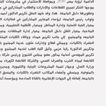
الداعمة لرؤية مصر 2030، ومواصلة الاستثمار في مشروعا
موجهًا الشكر لجميع القطاعات والإدارات والطلاب المشاركين في جه
وتطويرها داخل الجامعة. هذا، وقد شهد الحفل تكريم الدكتور أحمد 
ونواب رئيس الجامعة، لرؤساء المعايير المشاركين في فعاليات ا
معيار البنية التحتية وإدارة المخاطر، ومعيار الأنظمة التعليمية، وم
المناخية، معيار النقل داخل الجامعة، معيار إدارة المخلفات، معيار
الجامعه والمجتمع. إلى جانب تكريم عمداء ووكلاء الكليات المشا
الخضراء بالكليات، وممثلي قطاع وإدارات شئون خدمة المجتمع بالإ
وتكريم الدكتورة رانيا عزمي وكيل كلية الطب لخدمة المجتمع وم
تكريم المهندس أسامة مدكور عضو مجلس الشيوخ ورئيس شركة مد
القابضة لمياه الشرب والصرف الصحي، والشركة القابضة لكهرباء مص
وزارة العدل، وجهاز تنمية المشروعات البيئية والتنموية، ومديري
بالمنوفية، ومنسقي وأعضاء المكاتب الخضراء بالكليات، والمنسق ا
بالجامعة، إضافة إلى الجهات الإعلامية بالقناة السادسة ومؤسسة أخبا