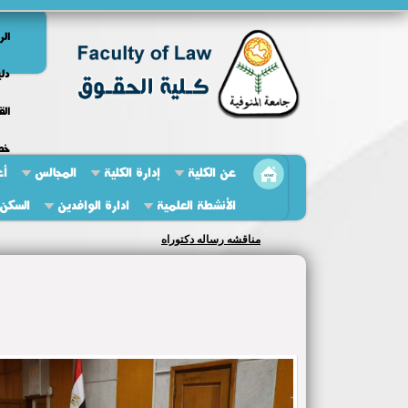
الر
دلي
الق
خط
عن الكلية
إدارة الكلية
المجالس
أع
الأنشطة العلمية
ادارة الوافدين
السكن 
مناقشه رساله دكتوراه