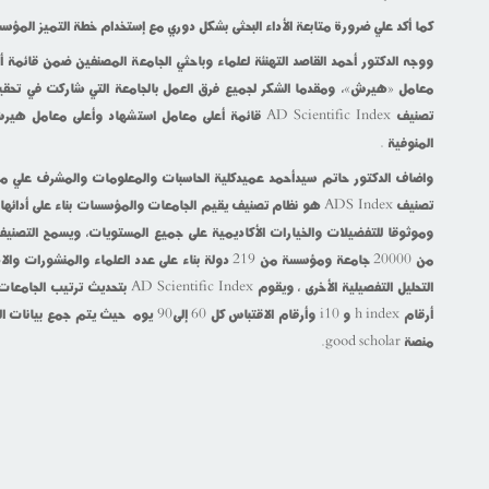
كما أكد علي ضرورة متابعة الأداء البحثى بشكل دوري مع إستخدام خطة التميز المؤسس
ووجه الدكتور أحمد القاصد التهنئة لعلماء وباحثي الجامعة المصنفين ضمن قائمة 
معامل «هيرش»، ومقدما الشكر لجميع فرق العمل بالجامعة التي شاركت في تحقي
تصنيف AD Scientific Index قائمة أعلى معامل استشهاد وأعلى م
المنوفية .
واضاف الدكتور حاتم سيدأحمد عميدكلية الحاسبات والمعلومات والمشرف علي مرك
تصنيف ADS Index هو نظام تصنيف يقيم الجامعات والمؤسسات بناء على أدا
وموثوقا للتفضيلات والخيارات الأكاديمية على جميع المستويات، ويسمح التصنيف
من 20000 جامعة ومؤسسة من 219 دولة بناء على عدد العلماء والم
التحليل التفصيلية الأخرى ، ويقوم ientific Index
أرقام h index و i10 وأرقام الاقتباس كل 60 إلى90 يو
منصة good scholar.