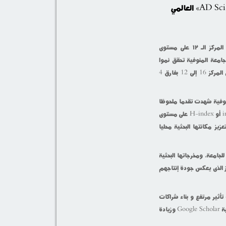
أعلن الدكتور أحمد القاصد رئيس جامعة المنوفية تقدم الجامعة وحصولها علي المركز الـ ١٢ على مستوى
AD Scientif لعام 2025 مشيرا إلي أن جامعة المنوفية تحقق نموا
متسارعا في كافة المؤشرات مما يعكس طفرة بحثية H-index حيث انتقلت من المركز 16 إلى 12 بفارق 4
2024 و 2025، يتضح أن جامعة المنوفية شهدت تقدما ملحوظا
في ترتيبها البحثي و الاستشهادات كما أن اختلاف ترتيبها بين 12 14 15 ر index-10 أو H-index على مستوى
يز مكانتها البحثية محليا
للجامعة، ومخرجاتها البحثية
جاز الذى يعكس جودة إنتاجهم
أثير مرتفع و بناء شراكات
بحثية دولية جديدة لتعزيز التعاون والنشر المشترك للباحثين لضمان شمولية التغطية Google Scholar وزيادة