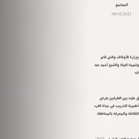
المجتمع
08/02/2021
شهد الدكتور عادل مبارك رئيس جامعة المنوفية توقيع بروتوكول تعاون بين الجامعة ووزارة الأوقاف والذى قام 
بتوقيعه اليوم الدكتور عبد الرحمن الباجورى نائب رئيس الجامعة لشئون خدمة المجتمع وتنمية البيئة والشيخ أحمد عبد 
اف.
يهدف البروتوكول إلى عقد دورات تدريبية بكليات ووحدات الجامعة وفقا لما يتم الاتفاق عليه بين الطرفين بغرض 
تدريب الأئمة والواعظات عن طريق أعضاء هيئة التدريس بالجامعة إيمانا من الطرفين بأهمية التدريب فى حياة الفرد 
لثقافة والمعرفة بالمحافظة.
كما ينص البروتوكول على فتح باب التقدم لتسجيل درجة الماجستير والدكتوراه بجامعة المنوفية للعام الجامعى 2021/ 