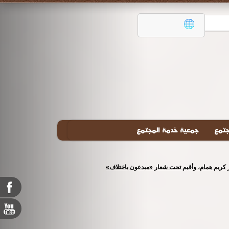
جتمع
جمعية خدمة المجتمع
تور كريم همام، وأقيم تحت شعار «مبدعون باختلاف»