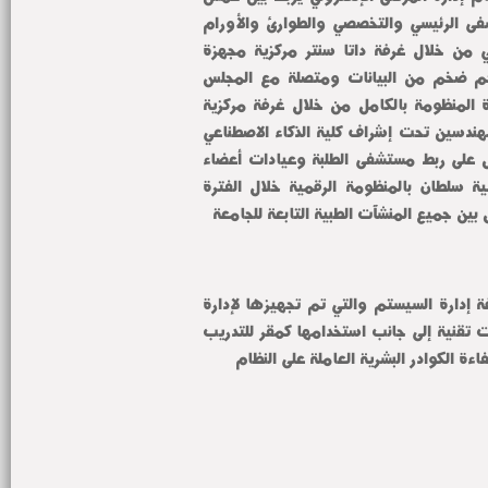
مستشفيات كبرى وهي المستشفى الرئيسي والتخصصي والطوارئ والأورام 
ومعهدي الأورام والكبد القومي من خلال غرفة داتا سنتر مركزية مجهزة 
بأحدث التقنيات لاستيعاب حجم ضخم من البيانات ومتصلة مع المجلس 
الأعلى للمستشفيات ويتم إدارة المنظومة بالكامل من خلال غرفة مركزية 
متخصصة يعمل بها عدد من المهندسين تحت إشراف كلية الذكاء الاصطناعي 
بالجامعة مضيفا أنه جاري العمل على ربط مستشفى الطلبة وعيادات أعضاء 
هيئة التدريس ومستشفى منشية سلطان بالمنظومة الرقمية خلال الفترة 
 بين جميع المنشآت الطبية التابعة للجامعة
كما تم خلال الجولة متابعة غرفة إدارة السيستم والتي تم تجهيزها لإدارة 
التشغيل اليومي وحل أية تحديات تقنية إلى جانب استخدامها كمقر للتدريب 
ءة الكوادر البشرية العاملة على النظام