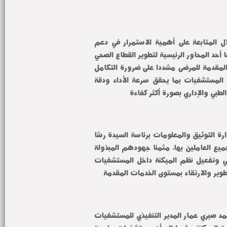
ومن جانبه أكد عميد الكلية خلال المتابعة على أهمية الاستمرار في دعم 
منظومة التحول الرقمي باعتبارها أحد المحاور الرئيسية لتطوير القطاع الصحي 
وتحسين جودة الخدمات الطبية المقدمة للمرضى مشددا على ضرورة التكامل 
بين كافة الأنظمة الرقمية داخل المستشفيات بما يحقق سرعة الأداء ودقة 
الطبي والإداري بصورة أكثر كفاءة
وأشاد سيادته بالدور الفعال لإدارة التوثيق والمعلومات برئاسة السيدة رشا 
محمد جاب الله مدير الإدارة وجميع العاملين بها، مثمنا جهودهم المبذولة 
في دعم منظومة التحول الرقمي وتفعيل نظم الميكنة داخل المستشفيات 
وير والارتقاء بمستوى الخدمات المقدمة.
ومن جانبه استعرض الدكتور محمد صبري عمار المدير التنفيذي للمستشفيات 