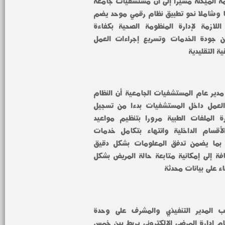
الجامعية تطورات العمل بمنظومة الميكنة مشيرا إلى أن مستشفيات جامعة 
المنوفية تشهد حاليا تحولا نوعيا وشاملا نحو تطبيق نظام رقمي موحد يضم 
كافة الموديولات والتطبيقات اللازمة لإدارة المنظومة الصحية بكفاءة 
ومرونة بما يساهم في تحسين جودة الخدمات وتسريع إجراءات العمل 
ية التقليدية
وأوضح الدكتور سامي الدحدوح مدير عام المستشفيات الجامعية أن النظام 
الموحد يشمل مختلف جوانب العمل داخل المستشفيات بدءا من تسجيل 
بيانات المرضى إلكترونيا وإدارة الملفات الطبية مرورا بتنظيم مواعيد 
العيادات والحجوزات وإدارة الأقسام الداخلية وانتهاء بتكامل خدمات 
المعامل والأشعة والصيدليات بما يضمن تدفق المعلومات بشكل دقيق 
وآمن بين جميع الإدارات بالإضافة إلى إمكانية متابعة حالة المريض بشكل 
اء على بيانات محدثة
وأشار الدكتور علاء عفت نائب المدير التنفيذي والمشرف على وحدة 
تكنولوجيا المعلومات إلى أن نظام إدارة المرضى الإلكتروني يربط بين خمس 