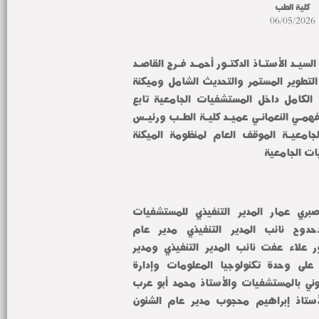
كلية الطب
06/05/2026
في إطار تنفيذ توجيهات معالـي السيـد الأستـاذ الدكتـور أحمـد فـرج القاصـد 
رئيـس جامعـة المنوفيـة بشأن التطوير المستمر والتحديث الشامل وميكنة 
كافة الخدمات والتحول الرقمي الكامل داخل المستشفيات الجامعية تابع 
السيـد الأستـاذ الدكتـور محمـد فهمـي النعمانـي عميـد كليـة الطـب ورئيـس 
مجلـس إدارة المستشفيـات الجامعيـة الموقف العام لمنظومة الميكنة 
ات الجامعية
وذلك بحضور الدكتور محمد صبري عمار المدير التنفيذي للمستشفيات 
الجامعية والدكتور سامي الدحدوح نائب المدير التنفيذي مدير عام 
المستشفيات الجامعية والدكتور علاء عفت نائب المدير التنفيذي ومدير 
المستشفى الرئيسي والمشرف على وحدة تكنولوجيا المعلومات وإدارة 
سيستم ملفات المرضى الإلكتروني بالمستشفيات والأستاذ محمد أبو عرب 
مدير عام الشئون الإدارية والأستاذ إبراهيم محجوب مدير عام الشئون 