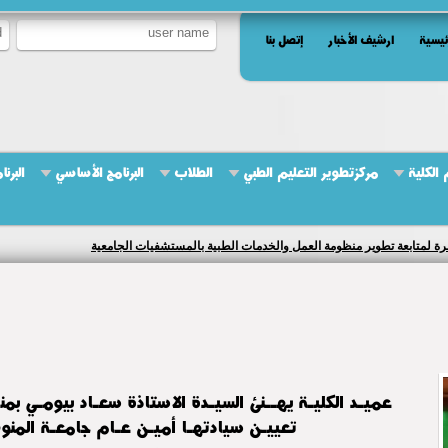
ئيسية
ارشيف الأخبار
إتصل بنا
الكلية
مركزتطوير التعليم الطبي
الطلاب
البرنامج الأساسي
البرن
ة لمتابعة تطوير منظومة العمل والخدمات الطبية بالمستشفيات الجامعية
عميـد الكليـة يهــنئ السيـدة الاستاذة سعـاد بيومـي بمن
تعييـن سيادتهـا أميـن عـام جامعـة المنو