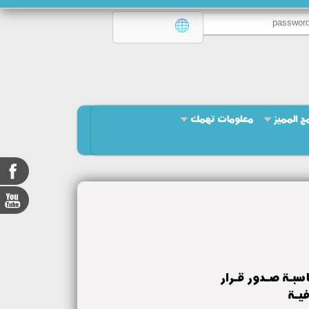
امج المميز
معلومات تهمك
اسبـة صـدور قـرار
فيـة