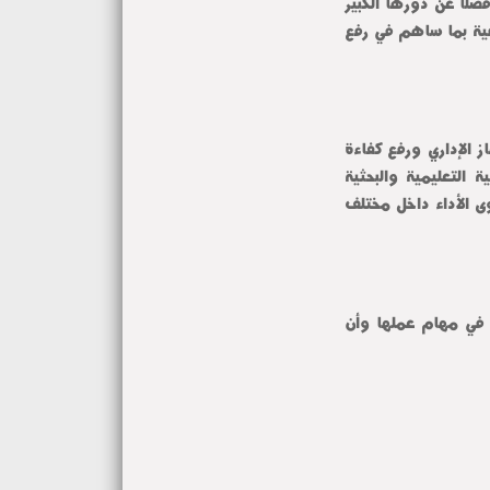
خلال حرصها الدائم على دعم العاملين وتطوير بيئة العمل الإداري فضلًا عن دورها الكبير 
في مساندة وتأهيل الكوادر الإدارية بمختلف قطاعات جامعة المنوفية بما ساهم في رفع 
كما أشاد سيادته بما توليه إدارة الجامعة من اهتمام بتطوير الجهاز الإداري ورفع كفاءة 
القيادات باعتبار العنصر الإداري أحد الركائز الأساسية لدعم العملية التعليمية والبحثية 
والخدمية وبما يسهم في تحقيق التميز المؤسسي والارتقاء بمستوى الأداء داخل مختلف 
واختتم سيادته تصريحاته متمنيًا لسيادتها دوام النجاح والتوفيق في مهام عملها وأن 