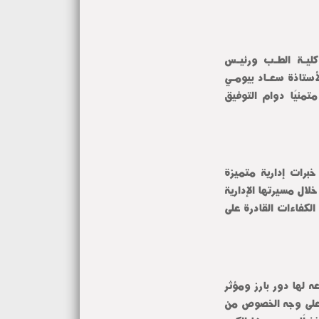
يتقدم السيـد الأستـاذ الدكتـور محمـد فهمـي النعمانـي عميـد كليـة الطـب ورئيـس 
مجلـس إدارة المستشفيـات الجامعيـة بخالص التهنئة إلى السيـدة الأستاذة سعـاد بيومـي 
بمناسبة صدور قرار تعيين سيادتها أمينًا عامًا لجامعة المنوفية متمنيًا دوام التوفيق 
وأكد عميد الكلية أن صدور القرار يأتي تقديرًا لما تتصف به من خبرات إدارية متميزة 
وكفاءة كبيرة في إدارة العمل المؤسسي وما قدمته من جهود بارزة خلال مسيرتها الإدارية 
داخل جامعة المنوفية مشيرًا إلى أن الجامعة تحرص دائمًا على دعم الكفاءات القادرة على 
وأشار سيادته إلى أن الأستاذة سعاد السيد بيومي امين عام الجامعه لها دور بارز ومؤثر 
في دعم الكوادر الإدارية داخل كلية الطب والمستشفيات الجامعية على وجه الخصوص من 