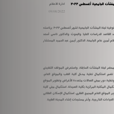
نشآت الجامعية أغسطس ٢٠٢٢
ادارة الاعلام
09/08/2022
عقد الدكتور عادل مبارك رئيس جامعة المنوفية لجنة المنشآت الجامعية لشهر أغسطس ٢٠٢٢ برئاسته 
وعضوية نائبا رئيس الجامعة الدكتور أحمد القاصد للدراسات العليا والبحوث والدكتور نانسى أسعد 
للتعليم والطلاب والمحاسب جلال عبد السلام أمين عام الجامعة، الدكتور أيمن عبد الحميد المستشار 
بدأ رئيس الجامعة الاجتماع بالتصديق على محضر لجنة المنشآت السابقة، واستعرض الموقف التنفيذى 
استكمال تعلية مدخل كلية الطب والموقع العام، 
وإنشاء مدرجات مجمع كليات البر الشرقى، وتعلية دور بمبنى الصالات متعددة الأغراض وتطوير الموقع 
العام وتطوير المبنى الإدارى بالجامعة، واستكمال المكتبة المركزية بكلية الصيدلة، استكمال مبنى كلية 
طب الأسنان، مدرجات التربية النوعية، تطوير الموقع العام للمجمع النظرى، استكمال الإسكان الطلابى 
العيادات الخارجية، وآخر مستجدات إنشاء المدينة الطبية.