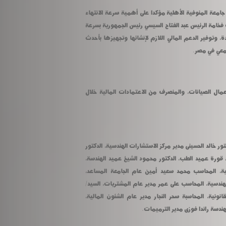
وتابع رئيس الجامعة نسبة التنفيذ بمنشآت جامعة المنوفية الأهلية مؤكدا على أهمية سرعة الانتهاء 
من المنشآت والتجهيزات تنفيذا لتوجيهات فخامة الرئيس عبد الفتاح السيسي رئيس الجمهورية بسرعة 
الإنتهاء من إنشاء الجامعات الأهلية الجديدة، وتوفير الدعم المالي اللازم لإنشائها وتجهيزها بأحدث 
امعي في مصر.
كما استعرض مبارك الموقف التنفيذى لأعمال الصيانات، والمنصرف من الاعتمادات المالية خلال 
حضر الاجتماع اليوم من أعضاء اللجنة: الدكتور خالد الحسينى مدير مركز الاستشارات الهندسية، الدكتور 
أيمن حافظ عميد الزراعة، الدكتور محمود قورة عميد الطب، الدكتور محمود الشيخ عميد الهندسة، 
الدكتور محمد زيدان عميد التربية النوعية، المحاسب محمد سعيد أمين عام الجامعة المساعد، 
المهندسة رباب الدالى مدير عام الشئون الهندسية، المحاسب على عمر مدير عام المشتريات، السيد/ 
عبد المرضى يوسف مدير عام الشئون القانونية، المحاسبة سحر النجار مدير عام الشئون المالية، 
ندسة راندا فوزى مدير الترميمات.