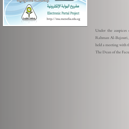
Under the auspices 
Rahman Al-Bajouri, V
held a meeting with t
The Dean of the Facul