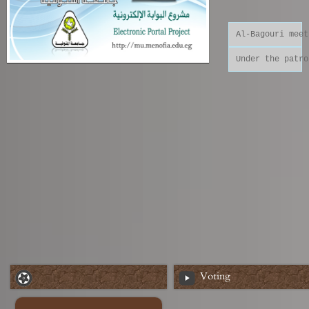
Al-Bagouri meet
Under the patro
Voting