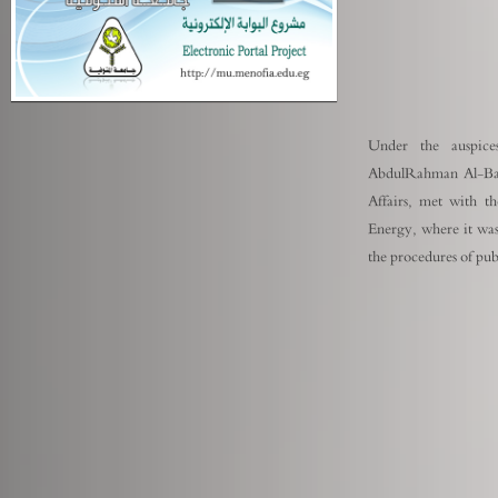
Under the auspice
AbdulRahman Al-Bajo
Affairs, met with t
Energy, where it was
the procedures of pub