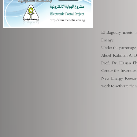
El Bagoury meets, m
Energy
Under the patronage 
Abdel-Rahman Al-Bag
Prof. Dr. Hassan El
Center for Inventor
New Energy Researc
work to activate the