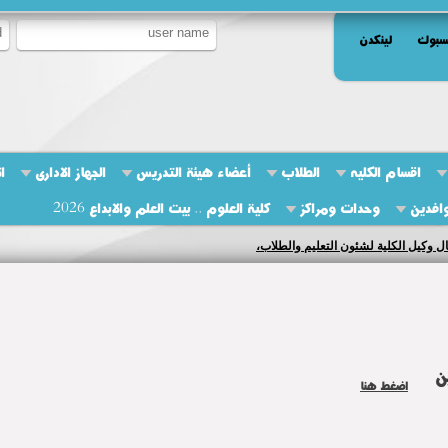
سبوك
لينكدن
اقسام الكليه
الطلاب
أعضاء هيئة التدريس
الجهاز الادارى
ا
وافدين
وحدات ومراكز
كلية العلوم .. بيت العلم والابداع 2026
ل وكيل الكلية لشئون التعليم والطلاب،
ن
اضغط هنا