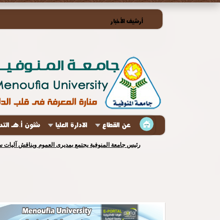
أرشيف الأخبار
عن القطاع
الادارة العليا
شئون أ.هـ الت
رئيس جامعة المنوفية يجتمع بمديرى العموم ويناقش آليات س