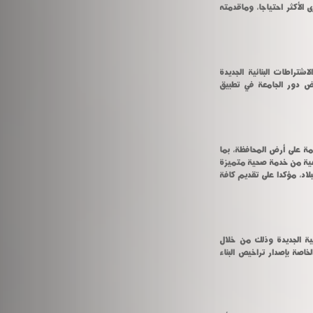
"حياة كريمة" التى أطلقها الرئيس عبد الفتاح السيسي رئيس الجمهورية لتطوير القرى الأكثر احتياجا، وماقدمته 
كما تناول اللقاء بحث سبل التعاون بين المحافظة والجامعة في تنفيذ منظومة الاشتراطات البنائية الجديدة 
وكيفية الاستفادة من تطبيقها بما يعود بالنفع العام علي المواطنين، واستعراض دور الجامعة في تطبيق 
وأكد المحافظ على أن الجامعة شريك أساسي في تتفيذ مشروعات التنمية المستدامة على أرض المحافظة، بما 
تقدمه من خدمات للمواطنين فى مختلف المجالات، وما تقدمه المستشفيات الجامعية من خدمة صحية متميزة 
للمواطنين، وساهمت بشكل كبير فى مواجهة أزمة فيروس كورونا التى اجتاحت البلاد، مؤكدا على تقديم كافة 
وأضاف أن الجامعات سيكون لها دور كبير في تطبيق منظومة الاشتراطات البنائية الجديدة وذلك من خلال 
الوحدات الخاصة بها مشيرا الي التنسيق الكامل مع رئيس الجامعة في الاجراءات الخاصة بإصدار تراخيص البناء 