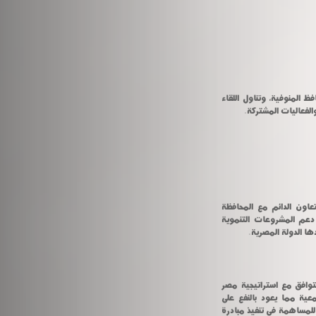
استقبل الدكتور عادل مبارك رئيس جامعة المنوفية اللواء إبراهيم أبو ليمون محافظ المنوفية، وتناول اللقاء 
الفعاليات المشتركة.
أعرب مبارك عن سعادته بهذا اللقاء فى رحاب جامعة المنوفية، مؤكدًا على التعاون الدائم مع المحافظة 
والأجهزة التنفيذية وتسخير الخبرات العلمية والفنية التي تمتلكها الجامعة لصالح دعم المشروعات التنموية 
ها الدولة المصرية.
واستعرض مبارك الخطة الاستراتيجية للجامعة ٢٠٣٠ والتى انتهت من وضعها وتتوافق مع استراتيجية مصر 
٢٠٣٠، والمشروعات التى تم إدراجها لخدمة العملية التعليمية والبحثية والمجتمعية مما يعود بالنفع على 
المجتمع وتنفيذ سياسة الدولة وبرامجها التنموية المختلفة، ومناقشة خطة الجامعة للمساهمة فى تنفيذ مبادرة 