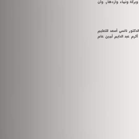
وتبادل الطرفان التهنئة بمناسبة حلول شهر رمضان المبارك وأن يكون شهر خير وبركة ونماء وازدهار، وأن 
حضر اللقاء نواب رئيس الجامعة الدكتور أحمد القاصد للدراسات العليا والبحوث والدكتور نانسى أسعد للتعليم 
والطلاب والدكتور عبد الرحمن الباجورى لخدمة المجتمع وتنمية البيئة والمحاسب أكرم عبد الدايم أمين عام 