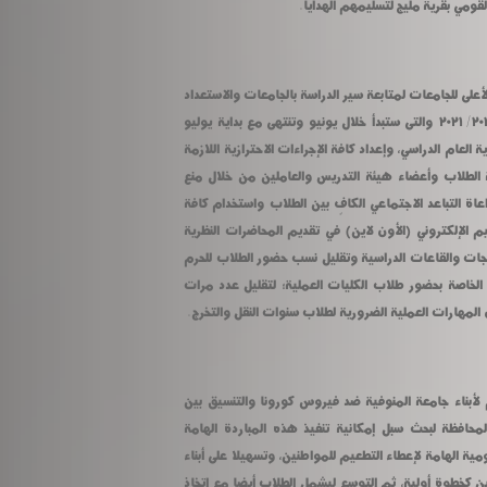
لقومي بقرية مليج لتسليمهم الهدايا.
كما أحاط مبارك بما تم باجتماع المجلس الأعلى للجامعات لمتابعة سير الدراسة بالجامعات والاستعداد 
لامتحانات نهاية العام الدراسي الجامعي ٢٠٢٠/ ٢٠٢١ والتى ستبدأ خلال يونيو وتنتهى مع بداية يوليو 
٢٠٢١، البدء في إعداد جداول الامتحانات نهاية العام الدراسي، وإعداد كافة الإجراءات الاحترازية اللازمة 
بما يضمن حسن سير الامتحانات وسلامة الطلاب وأعضاء هيئة التدريس والعاملين من خلال منع 
تكدس الطلاب بمدرجات الامتحانات، ومراعاة التباعد الاجتماعي الكافٍ بين الطلاب واستخدام كافة 
سبل الحماية، وتكثيف الاعتماد على التعليم الإلكتروني (الأون لاين) في تقديم المحاضرات النظرية 
للطلاب؛ بما يقلل الكثافات الطلابية بالمدرجات والقاعات الدراسية وتقليل نسب حضور الطلاب للحرم 
الجامعي، وإعادة هيكلة الجداول الدراسية الخاصة بحضور طلاب الكليات العملية؛ لتقليل عدد مرات 
 المهارات العملية الضرورية لطلاب سنوات النقل والتخرج.
وناقش مبارك إمكانية إنشاء مركز تطعيم لأبناء جامعة المنوفية ضد فيروس كورونا والتنسيق بين 
المستشفيات الجامعية ووزارة الصحة والمحافظة لبحث سبل إمكانية تنفيذ هذه المباردة الهامة 
لمساعدة وزارة الصحة فى هذه الحملة القومية الهامة لإعطاء التطعيم للمواطنين، وتسهيلا على أبناء 
الجامعة من أعضاء هيئة التدريس والعاملين كخطوة أولية، ثم التوسع ليشمل الطلاب أيضا مع اتخاذ 