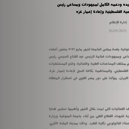
ييده ودعمه الكامل لمجهودات ومساعى رئيس
ضية الفلسطينية وإعادة إعمار غزه
إدارة الإعلام
26/05/2021
عقد الدكتور عادل مبارك رئيس جامعة المنوفية جلسة مجلس الجامعة لشهر مايو ٢٠٢١ بحضور أعضاء 
المجلس، واستهل الجلسة بتأييد ودعم مساعى ومجهودات فخامة الرئيس عبد الفتاح السيسي رئيس 
الجمهورية تجاه القضية الفلسطينية، وتقديم مختلف المساعدات الطبية والغذائية، وفتح المستشفيات 
المصرية لاستقبال المصابين من الشعب الفلسطيني، والمساهمة بكافة السبل لإعادة إعمار غزة، 
ومساعى القيادة السياسية لوقف إطلاق النيران، مؤكدا على دور مصر القوى فى استقرار المنطقة 
واستعرض مبارك فى بداية الاجتماع مختلف الفعاليات التى تمت خلال الشهر وأهمها تسليم هدايا 
الرئيس عبد الفتاح السيسي رئيس الجمهورية لشهداء القطاع الطبى من أبناء جامعة المنوفية وزيارة 
أسرة الشهيد الدكتور محمد أبو المعاطي أستاذ الباثولوجي بكلية الطب, وذلك بمدينة الملحة الكبري، 