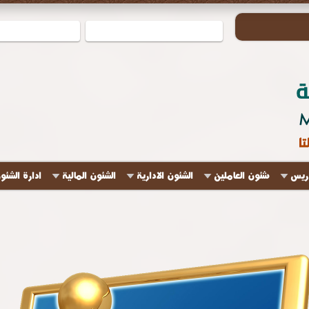
دريس
شئون العاملين
الشئون الادارية
الشئون المالية
ادارة الشئو
ير العمل ومقترحات تطوير الأداء