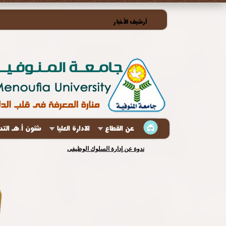
أرشيف الأخبار
عن القطاع
الادارة العليا
شئون أ.هـ الت
رئيس جامعة المنوفية يجتمع بمديرى العموم ويناقش آليات س