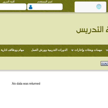
اسم المستخدم
كلمة المرور
مهمات وبعثات وإعارات
الدورات التدريبية وورش العمل
مهام ووظائف ادارية
No data was returned.