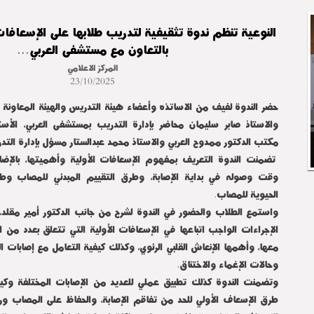
النوعية تنظم ندوة تثقيفية لتدريب طلابها على الإسعافات
بالتعاون مع مستشفى العربي...
المركز الاعلامي
23/10/2025
حضر الندوة لفيف من الاساتذه وأعضاء هيئة التدريس والهيئة المعاونة و
والاستاذ صابر سليمان محاضر بإدارة التدريب بمستشفى العربي، الأس
مكتب الدكتور ممدوح العربي والاستاذ محمد عبدالستار مسؤل بإدارة التد
تضمنت الندوة التعريف بمفهوم الإسعافات الأولية وأهميتها، بالإ
وقت وصوله في بداية الإصابة، وطرق التقييم المبدئي للمصاب وطريق
الحيوية للمصاب.
واستمع الطلاب والحضور في الندوة لشرح من جانب الدكتور أمير مقلد،
الإجراءات الواجب اتباعها في الإسعافات الأولية التي تتعلق بعدد من ا
معها، وأهمها الإنعاش القلبي الرئوي، وكذلك كيفية التعامل مع إصابات ا
وحالات الإغماء والاختناق.
وتضمنت الندوة كذلك تطبيق عملي للعديد من الإصابات المختلفة وكيفي
طرق الإسعاف الأولي للحد من تفاقم الإصابة، والحفاظ على المصاب و