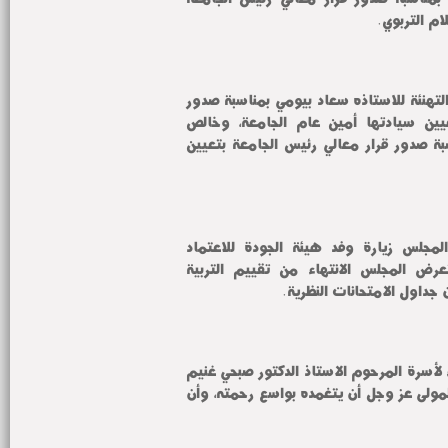
ام التربوي.
وفي السياق ذاته قدم المجلس التهنئة للاستاذه سعاد بيومي بمناسبة صدور 
قرار معالي رئيس الجامعة بتعيين سيادتها أمين عام الجامعة، وخالص 
التهنئة للاستاذ علي النوة بمناسبة صدور قرار معالي رئيس الجامعة بتعيين 
وفي سياق متصل استعرض المجلس زيارة وفد هيئة الجودة للاعتماد 
المؤسسي والبرامجي، كما استعرض المجلس الانتهاء من تقييم التربية 
 جداول الامتحانات النظرية.
هذا وقدم المجلس خالص العزاء لأسرة المرحوم الاستاذ الدكتور صبحي غنيم 
رئيس الجامعة الأسبق، سائلين المولى عز وجل أن يتغمده بواسع رحمته، وأن 