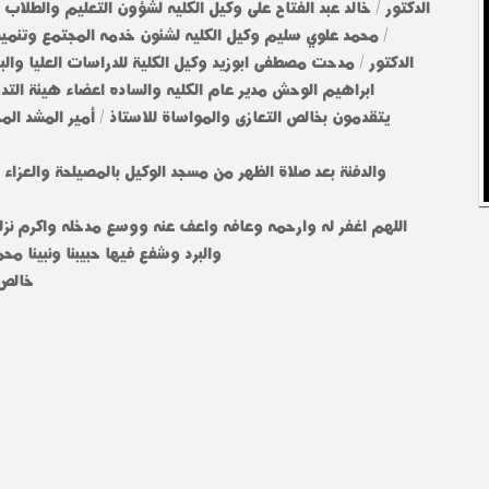
الدكتور / خالد عبد الفتاح على وكيل الكليه لشؤون التعليم والطلاب و
/ محمد علوي سليم وكيل الكليه لشئون خدمه المجتمع وتنميه ا
الدكتور / مدحت مصطفى ابوزيد وكيل الكلية للدراسات العليا وال
ابراهيم الوحش مدير عام الكليه والساده اعضاء هيئة التدر
يتقدمون بخالص التعازى والمواساة للاستاذ / أمير المشد المح
والدفنة بعد صلاة الظهر من مسجد الوكيل بالمصيلحة والعزاء 
اللهم اغفر له وارحمه وعافه واعف عنه ووسع مدخله واكرم نزله 
والبرد وشفع فيها حبيبنا ونبينا مح
خالص 