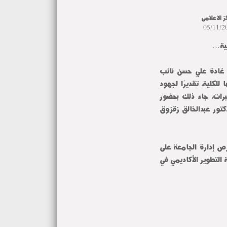
ز الاعلامى
05/11/2
ة...
ة غادة علي حسن نائب
لكلية، تقديرًا لجهود
برات، جاء ذلك بحضور
تور عبدالخالق زقزوق
رص إدارة الجامعة على
لتطوير الأكاديمي في