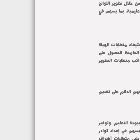
ثقافة الجودة، وتأهيل الكلية لاستيفاء المعايير القومية والدولية من خلال تطوير اللوائح 
الدراسية، وتعزيز القدرات المؤسسية، ودعم الابتكار في العملية التعليمية، بما يسهم في 
وأوضح زيدان أن الكلية تعمل على رفع كفاءة الأداء المؤسسي، واستيفاء متطلبات الهيئة 
القومية لضمان جودة التعليم والاعتماد، بما يعزز من جاهزية الجامعة للحصول على 
الاعتماد المؤسسي والبرامجى ويؤكد مكانتها كصرح تعليمي رائد يواكب متطلبات التطوير 
هذا ووجه سيادته الشكر لكافة أعضاء المجتمع الخارجي الذين لحرصهم الدائم على تقديم 
وتعكس هذه الزيارة الجهود المستمرة التي تبذلها الكلية للارتقاء بجودة التعليم، وتوفير 
بيئة تعليمية متكاملة تواكب معايير الهيئة القومية للاعتماد بما يسهم في إعداد كوادر 
مؤهلة لمواكبة سوق العمل. وكذلك تقديم تعليم جامعي متميز يلبي متطلبات أهداف 