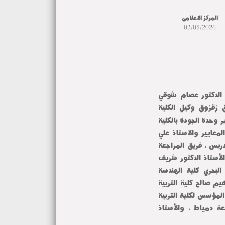
المركز الاعلامى
03/05/2026
استقبل السيد الاستاذ الدكتور محمد زيدان، عميد الكلية والاستاذ الدكتور عصام شوقي 
وكيل الكلية لشؤون التعليم والطلاب والاستاذ الدكتور عبدالخالق زقزوق وكيل الكلية 
للدراسات العليا والبحوث والسيد الاستاذ الدكتور هيام مصطفى مدير وحدة الجودة بالكلية 
والدكتور محمد شوقي نائب مدير وحدة الجودة والسادة رؤوساء المعايير والاستاذ علي 
النوه مدير عام الكلية والسادة رؤوساء الاقسام وأعضاء هيئة التدريس ، فريق المراجعة 
التابع للهيئة القومية لضمان جودة التعليم والاعتماد، والذي ضم الأستاذ الدكتور شريف 
جمال الشرقاوي الاكاديمية العربية للعلوم والتكنولوجيا والنقل البحري كلية الهندسة 
والتكنولوجيا جامعة الاسكندرية، والاستاذ الدكتور هبة قناوي ابراهيم صالح كلية التربية 
جامعة عين شمس، والاستاذ الدكتور زينب محمود الشريف العميد المؤسس لكلية التربية 
جامعة سوهاج، والأستاذ الدكتور اماني عوض عميد التربيه جامعة دمياط ، والأستاذ 