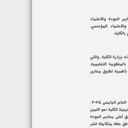
ويأتي ذلك في إطار الزيارة الميدانية للكلية ، لمتابعة تطبيق معايير الجودة والاعتماد 
الأكاديمي، والاطمئنان على استيفاء معايير، وإجراءات الجودة والاعتماد المؤسسي، 
 بالكلية.
وفي مستهل اللقاء، رحّب عميد الكلية بفريق الهيئة، معربًا عن سعادته بزيارة الكلية، والتي 
تعكس حرص الهيئة على دعم مسيرة التطوير المستمر والارتقاء بالمنظومة التعليمية، 
مؤكدًا أن الكلية تفتح أبوابها لكافة أشكال التعاون مع الهيئة إيمانًا بأهمية تطبيق معايير 
وفي إطار إعلان الاستاذ الدكتور احمد القاصد رئيس جامعة المنوفية العام الجامعى ٢٠٢٥/ 
٢٠٢٦ عامًا للجودة، أكد عميد الكلية أن هذا التوجه يأتي دعمًا لاستراتيجية الكلية نحو التميز 
المؤسسي والاستعداد للتجديد المؤسسي والبرامجى ، من خلال تطبيق أعلى معايير الجودة 
في كافة القطاعات الأكاديمية والإدارية، مشيرًا إلى أن الكلية تعمل وفق خطة متكاملة لنشر 