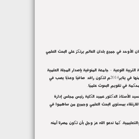
ن الأوحد في جميع بلدان العالم يرتکز على البحث العلمي
تربية النوعية - جامعة المنوفية بإصدار المجلة العلمية
لکلية التربية النوعية جامعة المنوفية ذات رقم إيداع (24216) لسنة 2015م وذات الترقيم الدولي (ISSN 2357-0113) والتي صدر العدد الأول منها في يناير2014م لتکون رافداً صافيًا وعذبًا يصب في
لمحکمة في تقويم البحوث علميًا.
السيد الأستاذ الدکتور عميد الکلية رئيس مجلس إدارة
ف للارتقاء بمستوى البحث العلمي وجميع من ساهموا في
التعليمية، کما ندعو الله عز وجل بأن تکون مصرنا آمنه