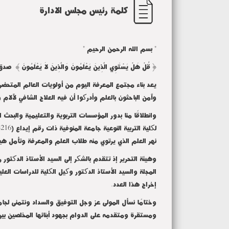
كلمة رئيس مجلس الادارة
" بسم الله الرحمن الرحيم "
{ قُلْ هَلْ يَسْتَوِي الَّذِينَ يَعْلَمُونَ وَالَّذِينَ لاَ يَعْلَمُون
يعد بناء مجتمع المعرفة اليوم من أولويات العالم المتحضر
وآمن الباحثون بالعلم وأدرکوا أن فيه العلاج الشافي لآلا
وانطلاقًا منا بدور المؤسسات التربوية والتعليمية والبحث
نهر العلم الذي يرتوي منه طلاب العلم والمعرفة وتأمل هيئة 
وهيئة التحرير إذ تتقدم بالشکر إلى السيد الأستاذ الدکتور
المجلة والسيد الأستاذ الدکتور وکيل الکلية للدراسات ا
إخراج هذا العدد.
وختامًا نسأل المولى عز وجل التوفيق والسداد ونتمنى لجامع
ومستقرة ومتقدمه على الدوام بجهود أبنائها المخلصين بين