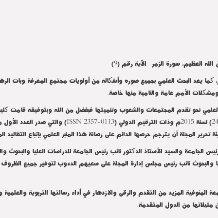
َ } صدق الله العظيم، سورة الزمر- الآية رقم (9)
، کما يعد البحث العلمي بجميع صوره وأشکاله من أولويات مجتمع المعرفة وبات الرها
م ومشکلات الأمم عامة والنامية منها خاصة.
 العلمي نحو تقدم المجتمعات والشعوب وتنميتها فبفضل من الله وبتوفيقه قامت کلية ال
تحرير المجلة أن يترجم حرصها الدائم على رصانة هذا المنبر العلمي بإتباع التقاليد ا
 رئيس الجامعة والسيد الأستاذ الدکتور نائب رئيس الجامعة للدراسات العليا والبحوث و
لعليا والبحوث نائب رئيس مجلس إدارة المجلة على سعيهم الدءوب لتوفير جميع الظرو
ة المنوفية المزيد من التقدم والرقى والازدهار في أداء رسالتها التربوية والعلمية و
 مثيلاتها من الدول المتقدمة.