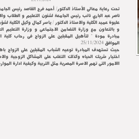
تحت رعاية معالى الأستاذ الدكتور/ أحمد فرج القاصد رئيس الجامعة
ناصر عبد الباري نائب رئيس الجامعة لشئون التعليم و الطلاب وال
عليوة عميد الكلية والاستاذ الدكتور / ياسر كمال وكيل الكلية لشؤ
و بالتعاون مع وزارة التضامن الاجتماعى و وزارة التعليم الع
مبادرة مودة " لتأهيل المقبلين على الزواج فى رحاب كلية الع
الموافق 25/11/2024
حيث تستهدف المبادرة توعيه الشباب المقبلين على الزواج باه
اختيار شريك الحياه وكذلك التغلب على المشاكل الزوجية وال
االامور التى تهم الاسرة المصرية مثل التربية وكيفية ادارة الموارد