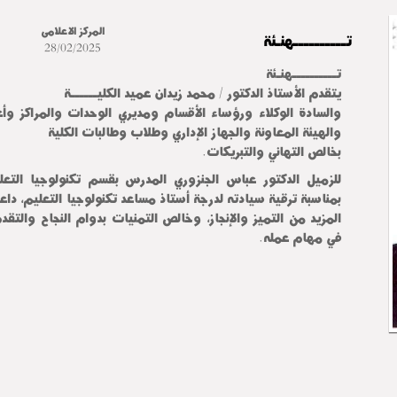
المركز الاعلامى
تــــــــــهنـئة
28/02/2025
تــــــــــهنـئة
يتقدم الأستاذ الدكتور / محمد زيدان عميد الكليــــــة
والسادة الوكلاء ورؤساء الأقسام ومديري الوحدات والمراكز وأ
والهيئة المعاونة والجهاز الإداري وطلاب وطالبات الكلية
بخالص التهاني والتبريكات.
للزميل الدكتور عباس الجنزوري المدرس بقسم تكنولوجيا التعل
بمناسبة ترقية سيادته لدرجة أستاذ مساعد تكنولوجيا التعليم، داعي
المزيد من التميز والإنجاز، وخالص التمنيات بدوام النجاح والتقد
في مهام عمله.