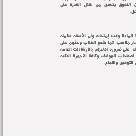
الثقة في أنفسهم، مؤكدًا أن التفوق يتحقق من خلال القدرة على 
ل. 
وأكد سيادته على تواجد أستاذ المادة وقت إمتحانه وأن الأسئلة شاملة 
المقرر والزمن المخصص للاختبار مناسب، كما شجع الطلاب وحثّهم على 
التركيز أثناء أداء الإمتحان، مؤكداً على ضرورة الالتزام بالارشادات العامة 
للاختبارات وعلى رأسها عدم اصطحاب الهواتف وكافة الاجهزة الذكيه 
 التوفيق والنجاح.