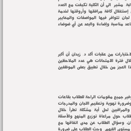
تجاوز خمسة آلاف طالب وطالبة. مشيراً الى أن الكلية تكيفت مع العدد 
الضخم من الطلاب عن طريق إستغلال كافة مرافقها وأروقتها لخدمة 
أعمال الاختبارات ، وأقامت لجان تتوافر فيها المواصفات والمعايير 
الخاصة بلجنة الأمتحان من مقاعد مناسبة وإضاءة والبعد عن أي ضوضاء 
وحول أهم ما يواجه فترة الاختبارات من عقبات أكد د. زيدان أن أكبر 
العقبات التي تواجه الكلية خلال فترة الامتحانات هي عدد الملاحظين 
حيت تقوم الكلية بتغطية هذا العجز من خلال تطبيق بعض الموظفين 
الى هذا اطمأن سيادته على توفير جميع مقومات الراحة للطلاب بقاعات 
الامتحانات لأداء امتحاناتهم، وضرورة تهوية وتعقيم اللجان والمدرجات 
والقاعات وتواجد الأساتذة والمراقبين لحل أية مشكلة تطرأ خلال 
الامتحانات. واستطلع آراء الطلاب حول مراعاة توزيع المنهج والأسئلة 
على الوقت المخصص للامتحان، وسؤال الطلاب عن مدى اتفاقها مع 
عناصر المنهج وتنوعها لقياس مستوى الفهم. وحث الطلاب على ضرورة 