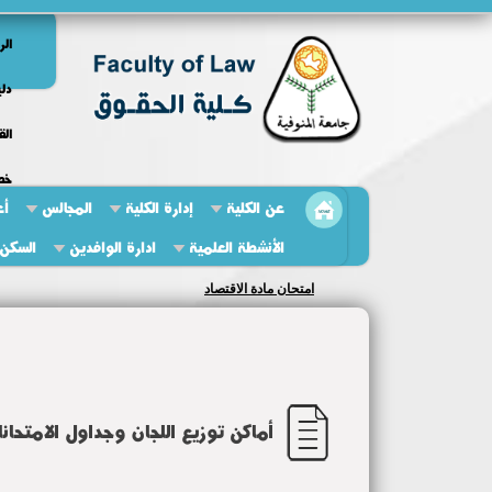
الر
دلي
الق
خط
عن الكلية
إدارة الكلية
المجالس
أع
الأنشطة العلمية
ادارة الوافدين
السكن 
مناقشه رساله دكتوراه
أماكن توزيع اللجان وجداول الامتحان