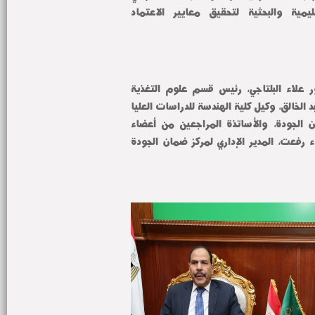
تهيئة البيئة الأكاديمية والتعليمية والبحثية لتحقيق معايير الاعتماد 
وكان في استقبال الوفد الدكتور علاء البلتاجي، رئيس قسم علوم التغذية 
بكلية الزراعة، والدكتورة زينب عبد الخالق، وكيل كلية الهندسة للدراسات العليا 
والبحوث، نائبي مدير مركز ضمان الجودة، والأساتذة المراجعين من أعضاء 
هيئة التدريس بالكليات، وأسماء رفعت، المدير الإداري لمركز ضمان الجودة 