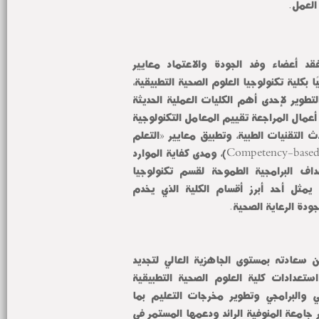
العمل.
وفي سياق متصل، سوف يتفقد أعضاء وفد الجودة والاعتماد معايير 
الاعتماد الأول مؤسسيًا وبرامجيًا بكلية تكنولوجيا العلوم الصحية التطبيقية، 
والذي يعد خطوة نحو الريادة والتطوير لإحدى أهم الكليات العملية الحديثة 
بجامعة المنوفية، وسوف تشمل أعمال المراجعة تقييم المعامل التكنولوجية 
المتخصصة ومدى مواكبتها لأحدث التقنيات الطبية، وتطبيق معايير «التعلم 
القائم على الجدارة» (Competency-based learning)، ومدى كفاية الموارد 
البشرية والمادية لتحقيق الأهداف البرامجية الطموحة لقسم تكنولوجيا 
الأجهزة الطبية الحيوية، والذي يمثل أحد أبرز أقسام الكلية الذي يخدم 
ودة الرعاية الصحية.
ومن جانبه، صرّح وفد الهيئة عن سعادته بمستوى الجاهزية العالي لتجديد 
اعتماد كلية التربية النوعية، واستعدادات كلية العلوم الصحية التطبيقية 
للحصول على الاعتماد المؤسسي والبرامجي وتطوير مخرجات التعليم بما 
يواكب سوق العمل، مؤكدين دور جامعة المنوفية الرائد ودعمها المستمر في 