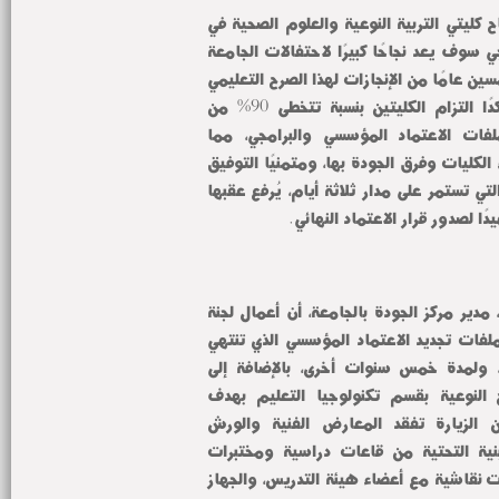
وأشار رئيس الجامعة إلى أن نجاح كليتي التربية النوعية والعلوم الصحية في 
نيل الاعتماد المؤسسي والبرامجي سوف يعد نجاحًا كبيرًا لاحتفالات الجامعة 
بذكرى اليوبيل الذهبي ومرور خمسين عامًا من الإنجازات لهذا الصرح التعليمي 
المتميز في مصر والعالم، مؤكدًا التزام الكليتين بنسبة تتخطى 90% من 
المعايير المطلوبة لاستيفاء ملفات الاعتماد المؤسسي والبرامجي، مما 
يعكس الجهد المبذول من عمداء الكليات وفرق الجودة بها، ومتمنيًا التوفيق 
في أعمال الزيارة والمراجعة، والتي تستمر على مدار ثلاثة أيام، يُرفع عقبها 
ًا لصدور قرار الاعتماد النهائي.
وأوضحت الدكتورة وفاء زهران، مدير مركز الجودة بالجامعة، أن أعمال لجنة 
الاعتماد سوف تشمل مراجعة ملفات تجديد الاعتماد المؤسسي الذي تنتهي 
فترته الأولى في يوليو القادم، ولمدة خمس سنوات أخرى، بالإضافة إلى 
تقييم اللجنة لعدد من البرامج النوعية بقسم تكنولوجيا التعليم بهدف 
اعتمادها برامجيًا. كما تتضمن الزيارة تفقد المعارض الفنية والورش 
الإنتاجية للأقسام العملية، والبنية التحتية من قاعات دراسية ومختبرات 
حاسب آلي، إلى جانب عقد لقاءات نقاشية مع أعضاء هيئة التدريس، والجهاز 