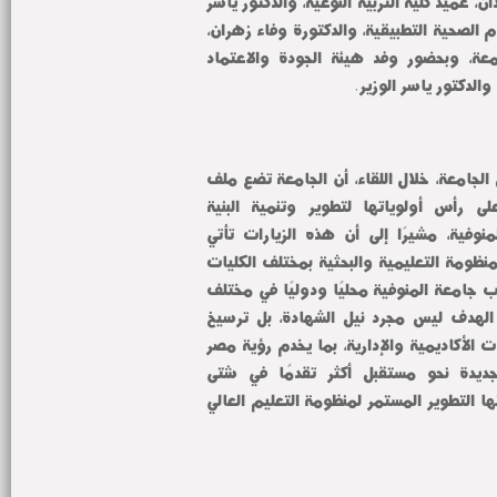
وتنمية البيئة، والدكتور محمد زيدان، عميد كلية التربية النوعية، والدكتور ياسر 
رماح، عميد كلية تكنولوجيا العلوم الصحية التطبيقية، والدكتورة وفاء زهران، 
مدير مركز ضمان الجودة بالجامعة، وبحضور وفد هيئة الجودة والاعتماد 
الدكتور ياسر الوزير.
وأكد الدكتور أحمد القاصد، رئيس الجامعة، خلال اللقاء، أن الجامعة تضع ملف 
الجودة والاعتماد المؤسسي على رأس أولوياتها لتطوير وتنمية البنية 
التعليمية والإنشائية بجامعة المنوفية، مشيرًا إلى أن هذه الزيارات تأتي 
تتويجًا لجهود الجامعة لتطوير المنظومة التعليمية والبحثية بمختلف الكليات 
العملية والنظرية، مما يعزز ترتيب جامعة المنوفية محليًا ودوليًا في مختلف 
التصنيفات العالمية. مؤكدًا أن الهدف ليس مجرد نيل الشهادة، بل ترسيخ 
ثقافة الجودة في كافة الممارسات الأكاديمية والإدارية، بما يخدم رؤية مصر 
2030 وتطلعات الجمهورية الجديدة نحو مستقبل أكثر تقدمًا في شتى 
المجالات، والتي يأتي في مقدمتها التطوير المستمر لمنظومة التعليم العالي 