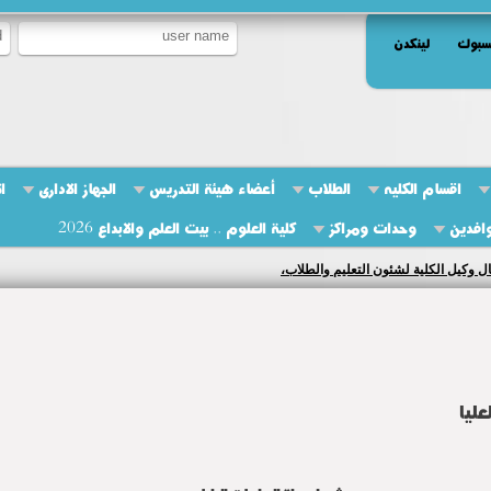
سبوك
لينكدن
اقسام الكليه
الطلاب
أعضاء هيئة التدريس
الجهاز الادارى
ا
وافدين
وحدات ومراكز
كلية العلوم .. بيت العلم والابداع 2026
فد من الهيئة القومية لضمان جودة التعليم والاعتماد غدا لجامعه المنوفيه
عليا