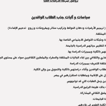
بروشور لمرحلة الدراسات العليا
سياسات و آليات جذب الطلاب الوافدين
فدين ( ترميم الأرضيات ودهان الحوائط وتركيب ستائر ومفروشات وزروع -تدعيم الإضاءة)
.
المختلفة
.
ة وشبكات التواصل الاجتماعي الخاصة بها
.
ة لتنظيم حياتهم الدراسية بالجامعة
.
هم بالكلية ومميزات الدراسة بها
ري والثقافي بين ابناء الجاليات المختلفة والسفراء والملحقين الثقافيين سواء على مستوى ا
ختلفة للتعريف بمميزات الدراسة
.
اب الوافدين وأثناء دراستهم بالكلية والتحويل من وإلى الكلية
.
 على الإقامة ومتطلبات استقرارهم في مصر
.
دين وحل العقبات التي قد تواجههم
.
ذلك طبيعة البرامج الدراسية
.
لحق الثقافي للمشاركة
.
ة للجامعات
.
لكلية العلوم في بلادهم