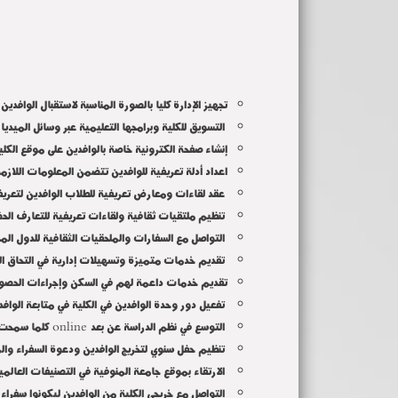
تجهيز الإدارة كليا بالصورة المناسبة لاستقبال الوا
التسويق للكلية وبرامجها التعليمية عبر وسائل الميديا 
إنشاء صفحة الكترونية خاصة بالوافدين على موقع الكلي
اعداد أدلة تعريفية للوافدين تتضمن المعلومات اللازم
عقد لقاءات ومعارض تعريفية للطلاب الوافدين لتعريف
تنظيم ملتقيات ثقافية ولقاءات تعريفية للتعارف الحضا
التواصل مع السفارات والملحقيات الثقافية للدول الم
تقديم خدمات متميزة وتسهيلات إدارية في التحاق الطل
تقديم خدمات داعمة لهم في السكن وإجراءات الحصول
تفعيل دور وحدة الوافدين في الكلية في متابعة الواف
online
التوسع في نظم الدراسة عن بعد
كلما سمحت ب
تنظيم حفل سنوي لتخريج الوافدين ودعوة السفراء والم
الارتقاء بموقع جامعة المنوفية في التصنيفات العالمي
التواصل مع خريجي الكلية من الوافدين ليكونوا سفراء 