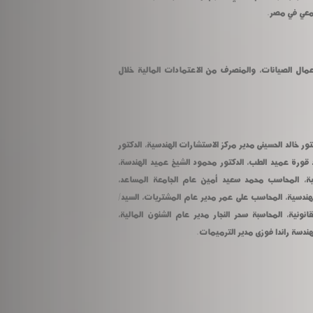
امعي في مصر.
كما استعرض مبارك الموقف التنفيذى لأعمال الصيانات، والمنصرف من الاعتمادات المالية خلال 
حضر الاجتماع اليوم من أعضاء اللجنة: الدكتور خالد الحسينى مدير مركز الاستشارات الهندسية، الدكتور 
أيمن حافظ عميد الزراعة، الدكتور محمود قورة عميد الطب، الدكتور محمود الشيخ عميد الهندسة، 
الدكتور محمد زيدان عميد التربية النوعية، المحاسب محمد سعيد أمين عام الجامعة المساعد، 
المهندسة رباب الدالى مدير عام الشئون الهندسية، المحاسب على عمر مدير عام المشتريات، السيد/ 
عبد المرضى يوسف مدير عام الشئون القانونية، المحاسبة سحر النجار مدير عام الشئون المالية، 
ندسة راندا فوزى مدير الترميمات.