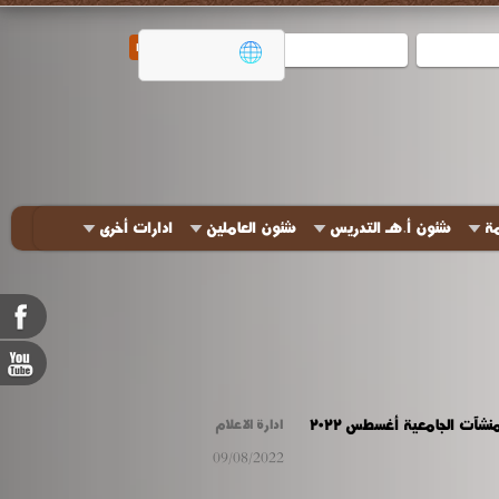
مة
شئون أ.هـ التدريس
شئون العاملين
ادارات أخرى
نشآت الجامعية أغسطس ٢٠٢٢
ادارة الاعلام
09/08/2022