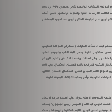
عقد الدكتور عادل مبارك رئيس جامعة المنوفية لجنة المنشآت الجامعية لشهر أغسطس ٢٠٢٢ برئاسته 
وعضوية نائبا رئيس الجامعة الدكتور أحمد القاصد للدراسات العليا والبحوث والدكتور نانسى أسعد 
للتعليم والطلاب والمحاسب جلال عبد السلام أمين عام الجامعة، الدكتور أيمن عبد الحميد المستشار 
بدأ رئيس الجامعة الاجتماع بالتصديق على محضر لجنة المنشآت السابقة، واستعرض الموقف التنفيذى 
استكمال تعلية مدخل كلية الطب والموقع العام، 
وإنشاء مدرجات مجمع كليات البر الشرقى، وتعلية دور بمبنى الصالات متعددة الأغراض وتطوير الموقع 
العام وتطوير المبنى الإدارى بالجامعة، واستكمال المكتبة المركزية بكلية الصيدلة، استكمال مبنى كلية 
طب الأسنان، مدرجات التربية النوعية، تطوير الموقع العام للمجمع النظرى، استكمال الإسكان الطلابى 
العيادات الخارجية، وآخر مستجدات إنشاء المدينة الطبية.
وتابع رئيس الجامعة نسبة التنفيذ بمنشآت جامعة المنوفية الأهلية مؤكدا على أهمية سرعة الانتهاء 
من المنشآت والتجهيزات تنفيذا لتوجيهات فخامة الرئيس عبد الفتاح السيسي رئيس الجمهورية بسرعة 
الإنتهاء من إنشاء الجامعات الأهلية الجديدة، وتوفير الدعم المالي اللازم لإنشائها وتجهيزها بأحدث 