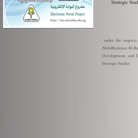
Strategic Stu
under the auspices 
AbdulRahman Al-Baj
Development, and D
Strategic Studies