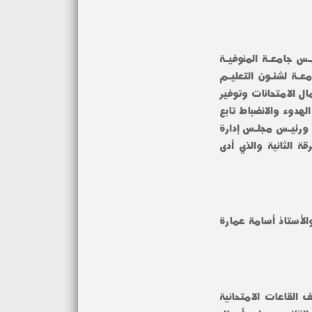
تحت رعاية معالـي السيـد الأستاذ الدكتـور أحمـد فـرج القاصـد رئيـس جامعـة المنوفيـة 
ومعالـي السيـد الأستـاذ الدكتـور صبحـي شـرف نائـب رئيـس الجامعـة لشئـون التعليـم 
والطـلاب وفـي إطار حرص إدارة الكلية على المتابعة المستمرة لأعمال الامتحانات وتوفير 
بيئة تعليمية مناسبة تضمن أداء الطلاب لامتحاناتهم في أجواء من الهدوء والانضباط تابع 
السيـد الأستـاذ الدكتـور محمـد فهمـي النعمانـي عميـد كليـة الطـب ورئيـس مجلـس إدارة 
المستشفيـات الجامعيـة سير أعمال امتحان موديول CNS2 للفرقة الثانية والذي أدى 
بحضور الدكتورة رانيا عزمي وكيل الكلية لشئون التعليم والطلاب والأستاذ أسامة عمارة 
وخلال جولته التفقدية داخل مقار اللجان تفقد عميد الكلية مختلف القاعات الامتحانية 