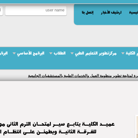
ئيسية
ارشيف الأخبار
إتصل بنا
الكلية
مركزتطوير التعليم الطبي
الطلاب
البرنامج الأساسي
البرن
ة لمتابعة تطوير منظومة العمل والخدمات الطبية بالمستشفيات الجامعية
للفـرقــة الثانيــة ويطمئــن علــى انتظــام ال