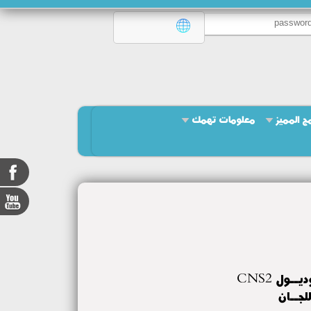
امج المميز
معلومات تهمك
عميــد الكليــة يتابــع سيــر امتحــان الترم الثانى موديــول CNS2
لجــان