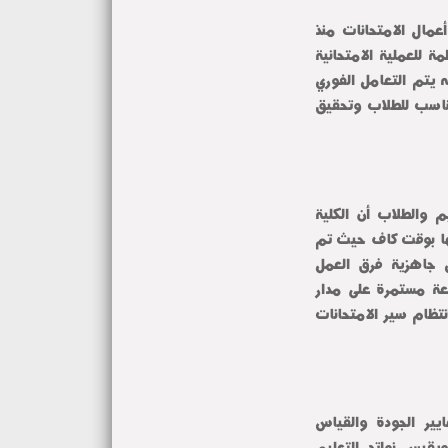
وأشار سيادته إلى أن الكلية حريصة على المتابعة اليومية لكافة أعمال الامتحانات منذ 
انطلاقها للتأكد من تطبيق معايير الجودة والالتزام بالضوابط المنظمة للعملية الامتحانية 
مؤكدًا أن مصلحة الطلاب تأتي في مقدمة أولويات إدارة الكلية وأنه يتم التعامل الفوري 
مع أي ملاحظات أو احتياجات قد تطرأ بما يضمن توفير المناخ المناسب للطلاب وتحقيق 
ومن جانبها أكدت الدكتورة رانيا عزمي وكيل الكلية لشئون التعليم والطلاب أن الكلية 
انتهت من كافة الاستعدادات الخاصة بأعمال الامتحانات قبل انطلاقها بوقت كاف حيث تم 
تجهيز اللجان والقاعات الامتحانية ومراجعة الجداول والتأكد من جاهزية فرق العمل 
المشاركة في تنظيم الامتحانات وأضافت سيادتها أن هناك متابعة مستمرة على مدار 
اليوم للتعامل الفوري مع أي ملاحظات أو استفسارات بما يضمن انتظام سير الامتحانات 
كما أشارت سيادتها إلى أن إدارة الكلية تحرص على تطبيق معايير الجودة والقياس 
والتقويم في إعداد الامتحانات بما يحقق العدالة بين الطلاب ويقيس نواتج التعليم 