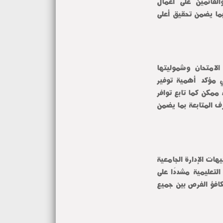
حيث تابع سيادته تواجد أعضاء هيئة التدريس والملاحظين والقائمين على أعمال 
الامتحانات والتأكد من تنفيذ التعليمات المنظمة لسير الامتحانات بما يضمن تحقيق أعلى 
كما حرص سيادته على الاطمئنان من الطلاب على وضوح أسئلة الامتحان وشموليتها 
ومناسبتها للمحتوى العلمي الذي تم تدريسه طوال الفصل الدراسي مؤكداً أهمية توفير 
الأجواء الملائمة التي تساعد الطلاب على التركيز وتحقيق أفضل أداء ممكن كما تابع توافر 
وسائل التهوية والإضاءة داخل اللجان وانتظام أعمال الكنترول وغرف المتابعة بما يضمن 
وأكد عميد الكلية أن إدارة الكلية تتابع أعمال الامتحانات تنفيذًا لتوجيهات الإدارة الجامعية 
بضرورة توفير كافة الإمكانات اللازمة للحفاظ على انتظام العملية التعليمية مشددًا على 
أهمية الالتزام بالقواعد المنظمة للعمل داخل اللجان وتحقيق مبدأ تكافؤ الفرص بين جميع 