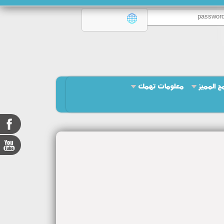
امج المميز
معلومات تهمك