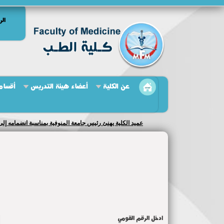
الر
عن الكلية
أعضاء هيئة التدريس
أقسام 
عميد الكلية يهنئ رئيس جامعة المنوفية بمناسبة انضمامه إ
ادخل الرقم القومي