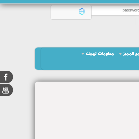
امج المميز
معلومات تهمك