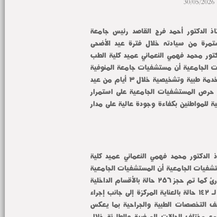
30/05/2026
تحت رعاية معالي السيد الأستاذ الدكتور أحمد فرج القاصد رئيس جامعة 
المنوفية وبمتابعة دقيقة ومستمرة من سيادته خلال فترة عيد الأضحى 
المبارك أعلن السيد الأستاذ الدكتور محمد فهمي النعماني عميد كلية الطب 
ورئيس مجلس إدارة المستشفيات الجامعية أن مستشفيات جامعة المنوفية 
نجحت في تقديم مايبلغ ١٦١٩٤ خدمة طبية وتشخيصية خلال ٣ أيام من عيد 
الأضحى المبارك وذلك في إطار حرص المستشفيات الجامعية على استمرار 
تقديم خدماتها الصحية والعلاجية للمواطنين بكفاءة وجودة عالية على مدار 
ومن جانبه أوضح السيد الاستاذ الدكتور محمد فهمي النعماني عميد كلية 
الطب ورئيس مجلس إدارة المستشفيات الجامعية أن المستشفيات الجامعية 
استقبلت ٢١٠٠ حالة بقسم الطوارئ كما تم حجز ٢٥٦ حالة بالأقسام الداخلية 
وتقديم الرعاية الطبية المكثفة لـ ١٤٢ حالة بالعناية المركزة إلى جانب إجراء 
١٢٢ عملية جراحية طارئة بمختلف التخصصات الطبية والجراحية بما يعكس 
جاهزية المستشفيات للتعامل مع مختلف الحالات المرضية والطارئة خلال 