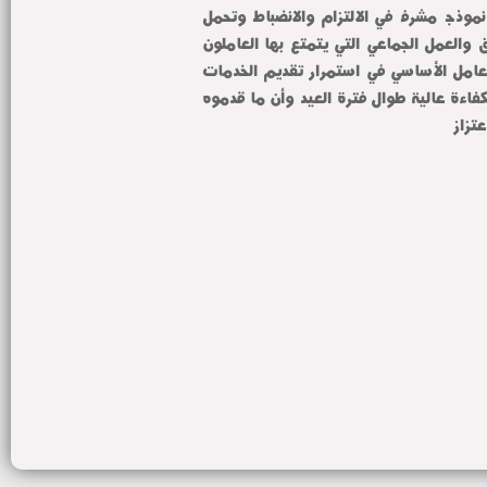
النوبتجيات وأيام العيد وقدموا نموذجاً مشرفاً في الالتزام والانضباط وتحمل 
المسؤولية مؤكداً أن روح الفريق والعمل الجماعي التي يتمتع بها العاملون 
بالمستشفيات الجامعية كانت العامل الأساسي في استمرار تقديم الخدمات 
الطبية والعلاجية والتشخيصية بكفاءة عالية طوال فترة العيد وأن ما قدموه 
تزاز