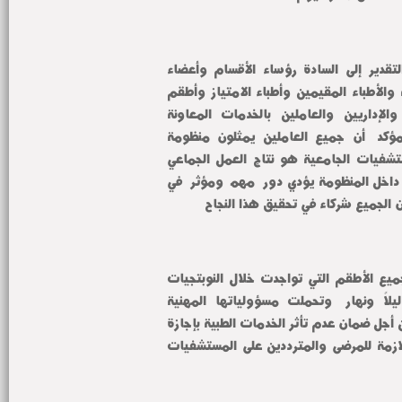
ووجه سيادته خالص الشكر والتقدير إلى السادة رؤساء الأقسام وأعضاء 
هيئة التدريس والهيئة المعاونه والأطباء المقيمين وأطباء الامتياز وأطقم 
التمريض والصيادلة والفنيين والإداريين والعاملين بالخدمات المعاونة 
وعمال النظافة وأفراد الأمن مؤكداً أن جميع العاملين يمثلون منظومة 
واحدة متكاملة وأن نجاح المستشفيات الجامعية هو نتاج العمل الجماعي 
والتعاون المشترك وأن كل فرد داخل المنظومة يؤدي دوراً مهماً ومؤثراً في 
 الجميع شركاء في تحقيق هذا النجاح
كما أعرب عن تقديره الخاص لجميع الأطقم التي تواجدت خلال النوبتجيات 
وأيام العيد وواصلت العمل ليلاً ونهاراً وتحملت مسؤولياتها المهنية 
والإنسانية بكل إخلاص وتفان من أجل ضمان عدم تأثر الخدمات الطبية بإجازة 
العيد وتوفير الرعاية الصحية اللازمة للمرضى والمترددين على المستشفيات 