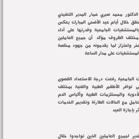
ومن جانبه أكد السيد الأستاذ الدكتور محمد صبري عمار المدير التنفيذي 
للمستشفيات الجامعية أن ما تحقق خلال أيام عيد الأضحى المبارك يعكس 
كفاءة وتميز الكوادر البشرية بالمستشفيات الجامعية وقدرتها على أداء 
رسالتها الطبية والإنسانية في مختلف الظروف مؤكداً أن جميع العاملين 
بالمستشفيات الجامعية محل فخر واعتزاز لما يقدمونه من جهود مخلصة 
المستشفيات على مدار الساعة
وأضاف سيادته أن المستشفيات الجامعية رفعت درجة الاستعداد القصوى 
خلال فترة العيد وحرصت على توافر الأطقم الطبية والفنية بمختلف 
التخصصات إلى جانب توفير الأدوية والمستلزمات الطبية وأكياس الدم 
ومشتقاته بما يضمن سرعة التعامل مع الحالات الطارئة وتقديم الخدمات 
ر بإجازة العيد
كما وجه سيادته الشكر والتقدير لجميع العاملين الذين تواجدوا خلال 