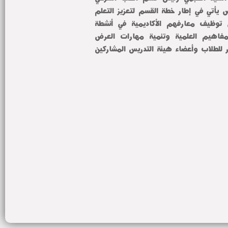
والسموم الإكلينيكية أن المعرض يأتي في إطار خطة القسم لتعزيز التعلم 
التفاعلي وتشجيع الطلاب على توظيف معارفهم الأكاديمية في أنشطة 
تطبيقية تسهم في ترسيخ المفاهيم العلمية وتنمية مهارات العرض 
والمناقشة لديهم، مقدمة الشكر للطلاب وأعضاء هيئة التدريس المشاركين 