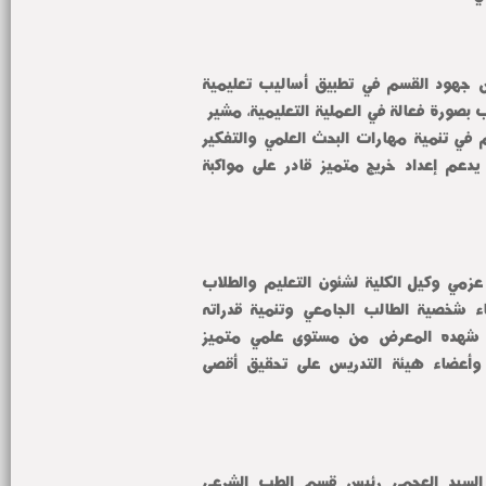
وأكد سيادته أن المعرض يعكس جهود القسم في تطبيق أساليب تعليمية 
حديثة تعتمد على مشاركة الطلاب بصورة فعالة في العملية التعليمية، مشيراً 
إلى أن مثل هذه الأنشطة تسهم في تنمية مهارات البحث العلمي والتفكير 
النقدي والعرض والتواصل، بما يدعم إعداد خريج متميز قادر على مواكبة 
ومن جانبه أكدت الدكتورة رانيا عزمي وكيل الكلية لشئون التعليم والطلاب 
أهمية الأنشطة الطلابية في بناء شخصية الطالب الجامعي وتنمية قدراته 
الإبداعية والعلمية، مشيداً بما شهده المعرض من مستوى علمي متميز 
وتنظيم يعكس حرص الطلاب وأعضاء هيئة التدريس على تحقيق أقصى 
كما أوضحت الدكتورة ستهم السيد العجمي رئيس قسم الطب الشرعي 