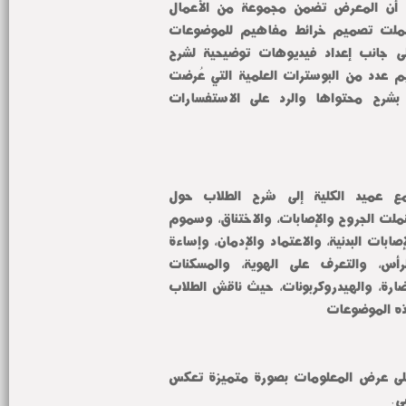
ومن خلاله أوضح عميد الكلية أن المعرض تضمن مجموعة من الأعمال 
العلمية التي أعدها الطلاب شملت تصميم خرائط مفاهيم للموضوعات 
التدريسية المختلفة بالقسم، إلى جانب إعداد فيديوهات توضيحية لشرح 
المحتوى العلمي، فضلاً عن تقديم عدد من البوسترات العلمية التي عُرضت 
داخل المعرض وقام الطلاب بشرح محتواها والرد على الاستفسارات 
وخلال جولته بالمعرض استمع عميد الكلية إلى شرح الطلاب حول 
الموضوعات المعروضة والتي شملت الجروح والإصابات، والاختناق، وسموم 
القوارض، والتسمم الغذائي، والإصابات البدنية، والاعتماد والإدمان، وإساءة 
معاملة الأطفال، وإصابات الرأس، والتعرف على الهوية، والمسكنات 
وخافضات الحرارة، والغازات الضارة، والهيدروكربونات، حيث ناقش الطلاب 
هذه الموضوعات
وأشاد سيادته بقدرة الطلاب على عرض المعلومات بصورة متميزة تعكس 
ي.