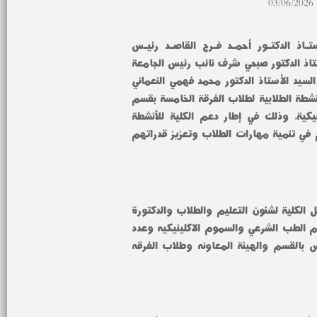
03/06/2026
تحت رعاية معالي السيـد الأستـاذ الدكتـور أحمـد فـرج القاصـد رئيـس 
جامعـة المنوفيـة، و السيد الأستاذ الدكتور صبحي شرف نائب رئيس الجامعة 
لشئون التعليم والطلاب، افتتح السيد الأستاذ الدكتور محمد فهمي النعماني 
عميد الكلية المعرض العلمي للأنشطة الطلابية لطلاب الفرقة الخامسة بقسم 
الطب الشرعي والسموم الإكلينيكية، وذلك في إطار دعم الكلية للأنشطة 
التعليمية والتدريبية التي تسهم في تنمية مهارات الطلاب وتعزيز قدراتهم 
بحضور الدكتورة رانيا عزمي وكيل الكلية لشئون التعليم والطلاب والدكتورة 
ستهم السيد العجمي رئيس قسم الطب الشرعي والسموم الاكلينيكيه وعدد 
من السادة أعضاء هيئة التدريس بالقسم والهيئة المعاونه وطلاب الفرقه 