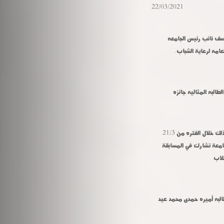
22/03/2021
تحت رعاية الأستاذ الدكتور عادل السيد مبارك رئيس الجامعه والدكتورة نانسى أسعد يوسف نائب رئيس الجامعه 
امه لرعاية الشباب.
البه المثاليه جائزه
( د . مصطفى محمود ) لشباب الجامعات والمعاهد والاكاديميات الحكوميه والخاصه وذلك خلال الفتره من 21/3 
وحتى 24/3/2021 .اكد محمد خطاب مدير ادارة النشاط الاجتماعي والرحلات علي ان الجامعة تشارك في المسابقة 
لاب
وسوف يمثل الجامعه فى المسابقه الطالب محمود أحمد جوده الطالب بكلية الطب والطالبه أميره حمدى محمد عيد 