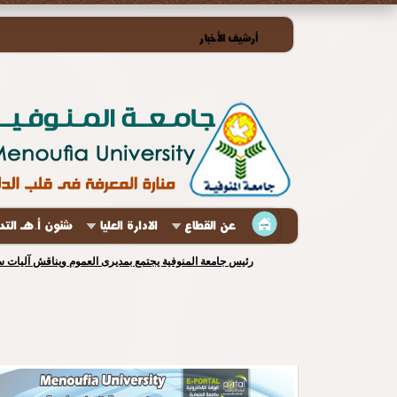
أرشيف الأخبار
عن القطاع
الادارة العليا
شئون أ.هـ الت
رئيس جامعة المنوفية يجتمع بمديرى العموم ويناقش آليات س