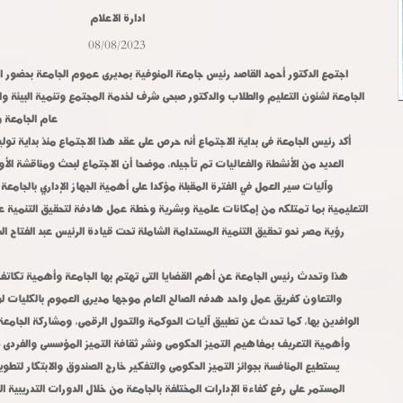
ادارة الاعلام
08/08/2023
اجتمع الدكتور أحمد القاصد رئيس جامعة المنوفية بمديرى عموم الجامعة بحضور ا
الجامعة لشئون التعليم والطلاب والدكتور صبحى شرف لخدمة المجتمع وتنمية البيئة و
عام الجامعة و
أكد رئيس الجامعة فى بداية الاجتماع أنه حرص على عقد هذا الاجتماع منذ بداية تولي
العديد من الأنشطة والفعاليات تم
تأجيله، موضحا أن الاجتماع لبحث ومناقشة الأوضا
وآليات سير العمل في الفترة المقبلة مؤكدا على أهمية الجهاز الإداري بالجام
التعليمية بما تمتلكه من إمكانات علمية وبشرية وخطة عمل هادفة لتحقيق التنمية ع
رؤية مصر نحو تحقيق التنمية المستدامة الشاملة تحت قيادة الرئيس عبد الفتاح
هذا وتحدث رئيس الجامعة عن أهم القضايا التى تهتم بها الجامعة وأهمية تكاتف
والتعاون كفريق عمل واحد هدفه الصالح العام موجها مديرى العموم بالكليات لو
الوافدين بها، كما تحدث عن تطبيق آليات الحوكمة والتحول الرقمى، ومشاركة الجامعة
وأهمية التعريف بمفاهيم التميز الحكومى ونشر ثقافة التميز المؤسسى والفردى ل
يستطيع المنافسة بجوائز التميز الحكومى والتفكير خارج الصندوق والابتكار لتطو
المستمر على رفع كفاءة الإدارات المختلفة بالجامعة من خلال الدورات التدريب