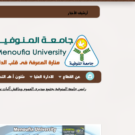
أرشيف الأخبار
عن القطاع
الادارة العليا
شئون أ.هـ الت
رئيس جامعة المنوفية يجتمع بمديرى العموم ويناقش آليات س