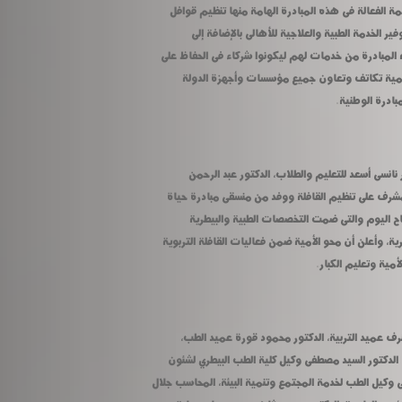
الوطنية ووضعت خطة عمل كاملة للمساهمة الفعالة فى هذه المبادرة الهامة منها تنظيم قوافل 
متكاملة لجميع قرى مبادرة حياه كريمة لتوفير الخدمة الطبية والعلاجية للأهالى بالإضافة إلى 
توعيتهم بما يتم من إنجازات وماستقدمه المبادرة من خدمات لهم ليكونوا شركاء فى الحفاظ على 
الإنجازات التى ستتم بالقرى، مؤكدا على أهمية تكاتف وتعاون جميع مؤسسات وأجهزة الدولة 
ادرة الوطنية.
هذا وقد قام رئيس الجامعة ونائباه الدكتور نانسى أسعد للتعليم والطلاب، الدكتور عبد الرحمن 
الباجورى لخدمة المجتمع وتنمية البيئة والمشرف على تنظيم القافلة ووفد من منسقى مبادرة حياة 
كريمة بالمنوفية بتفقد فعاليات القافلة صباح اليوم والتى ضمت التخصصات الطبية والبيطرية 
والتربوية وشهدت إقبالا كبير من أهالى القرية، وأعلن أن محو الأمية ضمن فعاليات القافلة التربوية 
مية وتعليم الكبار.
حضر أيضا فعاليات القافلة الدكتور صبحى شرف عميد التربية، الدكتور محمود قورة عميد الطب، 
الدكتور أحمد الفيومى عميد الطب البيطرى، الدكتور السيد مصطفى وكيل كلية الطب البيطري لشئون 
خدمة المجتمع، الدكتور عبد الرحمن السباعى وكيل الطب لخدمة المجتمع وتنمية البيئة، المحاسب جلال 