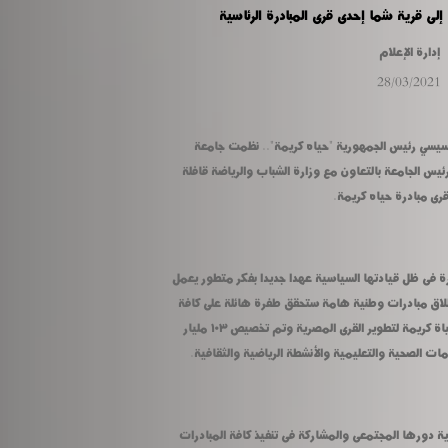
لى قرية شما إحدى قرى المبادرة الرئاسية
إدارة الإعلام
28/03/2021
ضمن فعاليات مبادرة الرئيس عبد الفتاح السيسي رئيس الجمهورية "حياه كريمة".. نظمت جامعة 
المنوفية تحت رعاية الدكتور عادل مبارك رئيس الجامعة بالتعاون مع وزارة الشباب والرياضة قافلة 
رى مبادرة حياه كريمة.
أكد رئيس الجامعة أن مصر تشهد هذه الفترة فى ظل قيادتها السياسية عهدا جديدا بفكر متطور يعمل 
وينفذ مشروعات قومية غير مسبوقة، وإطلاق مبادرات وطنية هامة ستحقق طفرة هائلة على كافة 
المستويات، ومن ضمن هذه المبادرات حياة كريمة لتطوير القرى المصرية وتم تخصيص ١٠٣ مليار 
ات الصحية والتعليمية والأنشطة الرياضية والثقافية.
وأضاف مبارك أن الجامعة تسعى دائما لتأدية دورها المجتمعى والمشاركة فى تنفيذ كافة المبادرات 