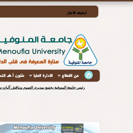
أرشيف الأخبار
عن القطاع
الادارة العليا
شئون أ.هـ الت
رئيس جامعة المنوفية يجتمع بمديرى العموم ويناقش آليات س