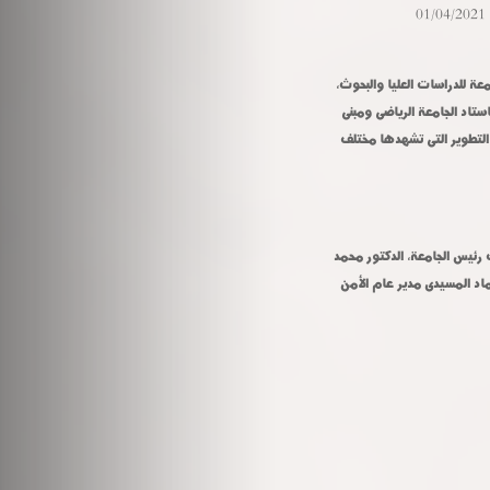
01/04/2021
تفقد الدكتور عادل مبارك رئيس جامعة المنوفية والدكتور أحمد القاصد نائب رئيس الجامعة للدراسات العليا والبحوث، 
والدكتور نانسى أسعد نائب رئيس الجامعة لشئون التعليم والطلاب التجديدات التى تتم باستاد الجامعة الرياضى ومبنى 
رعاية الشباب ومتابعة سير العمل لسرعة الإنتهاء من كافة أعمال التطوير ضمن أعمال التطوير التى تشهدها مختلف 
رافق رئيس الجامعة فى جولته المحاسب جلال عبد السلام رئيس الإدارة المركزية لمكتب رئيس الجامعة، الدكتور محمد 
شاهين مدير عام رعاية الشباب، المهندسة سهيلة إبراهيم مدير عام الصيانة، اللواء عماد المسيدى مدير عام الأمن 