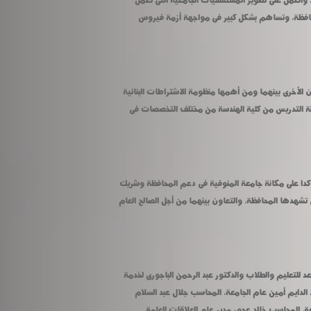
طوارىء لتقديم الرعاية الطبية لأهالى المحافظة، وتساهم بشكل كبير فى مواجهة أزمة فيروس 
كما تبادل الطرفان الحديث عن أوجه التعاون الأخرى بينهما ومن أهمها منظومة الاشتراطات البنائية 
الجديدة وتراخيص البناء وتعاون أعضاء هيئة التدريس من كلية الهندسة من مختلف التخصصات فى 
وأعرب المحافظ عن سعادته بهذا اللقاء مؤكدا على مكانة جامعة المنوفية فى دعم المحافظة وشريك 
أساسى فى تنفيذ المشروعات التنموية التى تشهدها المحافظة، والتعاون بينهما من أجل الصالح العام 
رافق رئيس الجامعة نائباه الدكتور نانسى أسعد للتعليم والطلاب والدكتور عبد الرحمن الباجورى لخدمة 
المجتمع وتنمية البيئة والمحاسب أكرم عبد الدايم أمين عام الجامعة، المحاسب جلال عبد السلام 
رئيس الإدارة المركزية لمكتب رئيس الجامعة، المحاسب خالد عجور مدير عام العلاقات العامة 