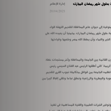
 بحلول شهر رمضان المبارك
إدارة الإعلام
20/04/2021
توجه الدكتور عادل مبارك رئيس جامعة المنوفية إلى ديوان عام المحافظة لتقديم التهنئة للواء 
إبراهيم أبو ليمون محافظ المنوفية بمناسبة حلول شهر رمضان المبارك، متمنيا أن يعيده الله على 
 الخير والنماء وأن يحفظ الله مصر وشعبها وقيادتها.
تناول اللقاء الحديث عن مختلف أوجه التعاون القائمة بين الجامعة والمحافظة وآخر مستجدات خطة 
الجامعة للمساهمة فى تنفيذ مبادرة "حياة كريمة" التى أطلقها الرئيس عبد الفتاح السيسي رئيس 
الجمهورية لتطوير القرى الأكثر احتياجا، وماتنظمه الجامعة من قوافل متكاملة تجوب القرى لتقديم 
الخدمات الطبية والعلاجية والتربوية والتوعوية والبيطرية والزراعية وتحقق نجاحا وتلقى إقبالا كبيرا من 
وأكد مبارك على تقديم كافة الدعم اللازم وتوفير الخبرات العلمية والفنية للمساهمة فى تنفيذ 
المشروعات التنموية والخدمية بالمحافظة، والعمل على تطوير المستشفيات الجامعية التى تعمل 