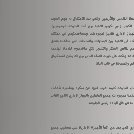
كما وجه مبارك التهنئة للحضور بعيد الجامعة الخامس والأربعين والذى بدء الاحتفال به يوم السبت 
ورصد انجازات تحققت لهذا الصرح العلمى الكبير، وتم تكريم العديد من أبناء الجامعة المتميزين، 
واليوم يستكمل تكريم المتميزين من الجهاز الإدارى تقديرا لجهودهم ومساهمتهم فى مختلف 
التحديات التى واجهت الجامعة، وكانوا شركاء فى العديد من الإنجازات والنجاحات التى تحققت بفضل 
جهود أبناء الجامعة المخلصين، موجها لهم خالص الشكر والتقدير لكل ماقدموه لخدمة الجامعة 
وتطويرها، وشكر خاص لمن وصل سن التقاعد ولكنه نقل خبرته للصف الثانى من العاملين لاستكمال 
م والمعرفة فى قلب الدلتا.
وألقى المحاسب جلال عبد السلام أمين عام الجامعة كلمة أعرب فيها عن شكره وتقديره لأعضاء 
الجهاز الإدارى الذى يشرف بالإشراف عليه، مثمنا مجهودات جميع العاملين بالجهاز الإداري الناجح القادر 
ات فى ظل قيادة رئيس الجامعة.
واليوم تحتفل الجامعة بتكريم الجهاز الإداري الذى يعد من أكفأ الأجهزة الإدارية على مستوى جميع 