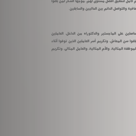
الجهات، مؤكدا أن الجهاز الإدارى يحظى بدعم كامل لتحقيق أفضل مستوى لهم، موجها الشكر لمن بلغوا 
ية والتواصل الدائم بين الحاليين والسابقين.
هذا وقد شمل الاحتفال اليوم تكريم الحاصلين على الماجستير والدكتوراه من الداخل، العاملين 
الحاصلين علي الدكتوراه، والعاملين الذين بلغوا سن المعاش، وتكريم أسر العاملين الذين توفوا أثناء 
الخدمة، كما تم تكريم الموظف المثالى والموظفة المثالية، والأم المثالية، والعامل المثالى، وتكريم 