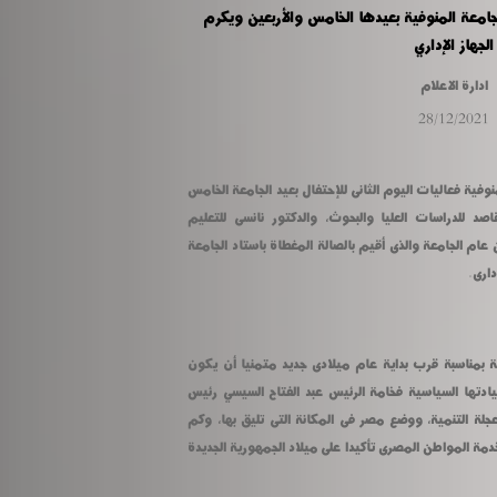
جامعة المنوفية بعيدها الخامس والأربعين ويكرم
الجهاز الإداري
ادارة الاعلام
28/12/2021
شهد الدكتور عادل مبارك رئيس جامعة المنوفية فعاليات اليوم الثانى للإحتفال بعيد الجامعة الخامس 
والأربعين بحضور نائباه الدكتور أحمد القاصد للدراسات العليا والبحوث، والدكتور نانسى للتعليم 
والطلاب والمحاسب جلال عبد السلام أمين عام الجامعة والذى أقيم بالصالة المغطاة باستاد الجامعة 
دارى.
وجه مبارك التهنئة لجميع منسوبى الجامعة بمناسبة قرب بداية عام ميلادى جديد متمنيا أن يكون 
عام خير وازدهار ورخاء لمصر فى ظل قيادتها السياسية فخامة الرئيس عبد الفتاح السيسي رئيس 
الجمهورية الذى يسعى بكامل قوته لدفع عجلة التنمية، ووضع مصر فى المكانة التى تليق بها، وكم 
المشروعات القومية التى يفتتحها يوميا لخدمة المواطن المصرى تأكيدا على ميلاد الجمهورية الجديدة 