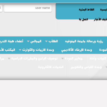
ئيسية
النقاط البحثية
يف الأخبار
اتصل بنا
رؤية ورسالة جامعة المنوفيه
الطلاّب
المجالس
أعضاء هيئة التدر
جودة
وحدة الإرشاد الأكاديمي
وحدة الازمات والكوارث
المكتب الأ
كتبيات وأدلة
معايير الجودة
توصيف البرامج والمقررات الدراسية
مرك
وحدة القياس والتقويم
الخدمات الالكترونية