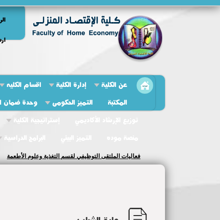
الر
ارش
عن الكلية
إدارة الكلية
اقسام الكليه
المكتبة
التميز الحكومى
وحدة ضمان ال
توزيع الإرشاد الأكاديمي
إستراتيجية الكلية
منصة موده
التميز البيئي
البرامج الدراسية
فعاليات الملتقى التوظيفي لقسم التغذية وعلوم الأطعمة
رعاية الشباب