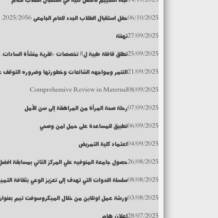
06/10/2025
حفل استقبال الطلاب الجدد للعام الجامعى 2025/2056.
27/09/2025
تهنئة
25/09/2025
تطلق قافلة طبية ل8 تخصصات «لقرية منشأة السادات..مركز الشهداء»
21/09/2025
التنمر ومواجهه الشائعات وخطورتها وضروره التوقف ع
Comprehensive Review in Maternal
08/09/2025
07/09/2025
رحلة صحة المرأة من المراهقة إلى سن الأمل
06/09/2025
تطبيق للمساعدة على حمل امن وصحي
04/09/2025
اعتماد كلية التمريض
26/08/2025
حصول جامعة المنوفيه علي المركز الثاني بمسابقة افض
08/08/2025
سلسلة الندوات التي تهدف إلى تعزيز الوعي بثقافة التمي
03/08/2025
ورشة عمل اونلاين من خلال الميكروسوفت تيم بعنوان "
28/07/2025
اعلان هام