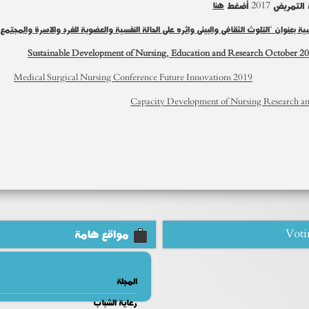
يض 2017 أضغط
هنا
Sustainable Development of Nursing, Education and Research
October 2
Medical Surgical Nursing Conference Future Innovations 2019
Capacity Development of Nursing Research a
Voti
مواقع هامة
المجلة
رعاية الشباب