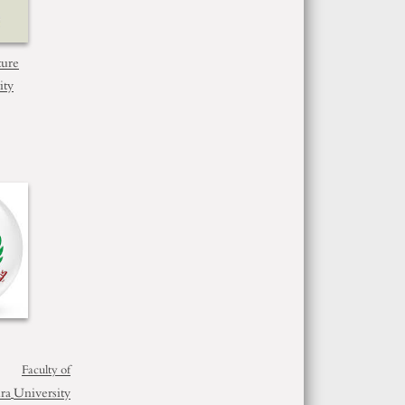
ture
ity
Faculty of
ra
University