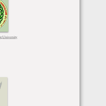
ut
University