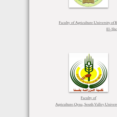
Faculty of Agriculture
University
of
K
El
-
She
Faculty of
Agriculture
Qena,
South
Valley
Univers