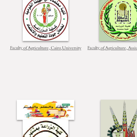
of
Agriculture
Cairo
University
of
Agriculture
Assi
Faculty
,
Faculty
,