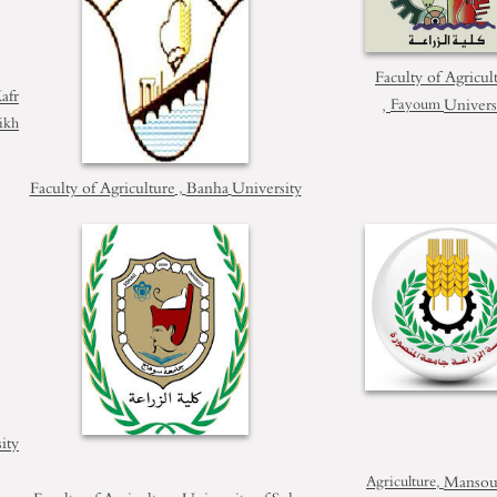
Faculty of Agricul
afr
,
Univers
Fayoum
ikh
Faculty of Agriculture
Banha
University
,
ity
Mansou
Agriculture,