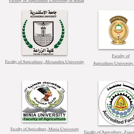
Faculty of Agriculture
University
of
Sohag
Faculty of
of
Agriculture
Alexandria
University
Faculty
,
Agriculture
University
Minia
University
Faculty of Agriculture,
of
Agriculture
Zagaz
Faculty
,