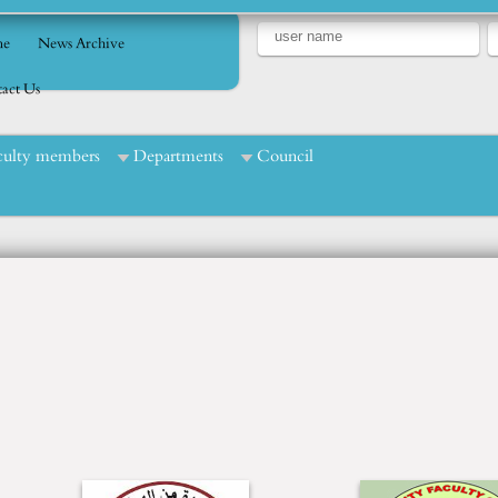
e
News Archive
act Us
culty members
Departments
Council